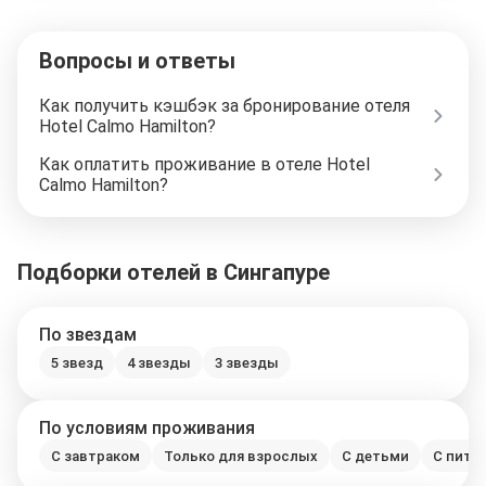
Вопросы и ответы
Как получить кэшбэк за бронирование отеля
Hotel Calmo Hamilton?
Как оплатить проживание в отеле Hotel
Calmo Hamilton?
Подборки отелей в Сингапуре
По звездам
5 звезд
4 звезды
3 звезды
По условиям проживания
С завтраком
Только для взрослых
С детьми
С пито