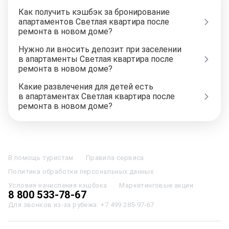
Как получить кэшбэк за бронирование
апартаментов Светлая квартира после
ремонта в новом доме?
Нужно ли вносить депозит при заселении
в апартаменты Светлая квартира после
ремонта в новом доме?
Какие развлечения для детей есть
в апартаментах Светлая квартира после
ремонта в новом доме?
Отели в Москве
Отели в Петербурге
Забронировать Отель в Москве
Отели в Казани
Отели в Нижнем Новгороде
Отели в Геленджике
В помощь туристам
Правила сервиса
Отели в Минске
Отель Вега в Измайлово
Отель Космос в Москве
Политика обработки персональных данных
Отель Президент
Отель Рэдиссон в Сочи
Гостиница в Калининграде
Отель Гринвуд
Отели в Адлере
Отель Soluxe в Москве
Условия начисления кэшбэка
Маркетинговые акции
Отель Измайлово Альфа
Отели в Сочи
Отели в Ярославле
8 800 533-78-67
Отели в Абхазии
Отели в Сортавале
Еще
Для звонков из-за рубежа:
+7 499 285-97-67