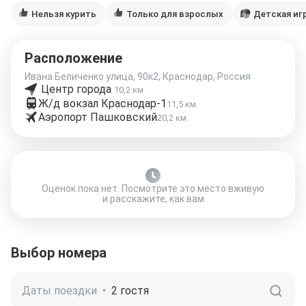
Нельзя курить
Только для взрослых
Детская иг
Расположение
Ивана Беличенко улица, 90к2, Краснодар, Россия
Центр города
10,2 км
Ж/д вокзал Краснодар-1
11,5 км
Аэропорт Пашковский
20,2 км
Оценок пока нет. Посмотрите это место вживую
и расскажите, как вам
Выбор номера
Даты поездки
•
2 гостя