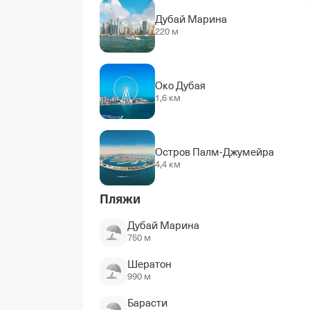
Дубай Марина
220 м
Око Дубая
1,6 км
Остров Палм-Джумейра
4,4 км
Пляжи
Дубай Марина
750 м
Шератон
990 м
Барасти