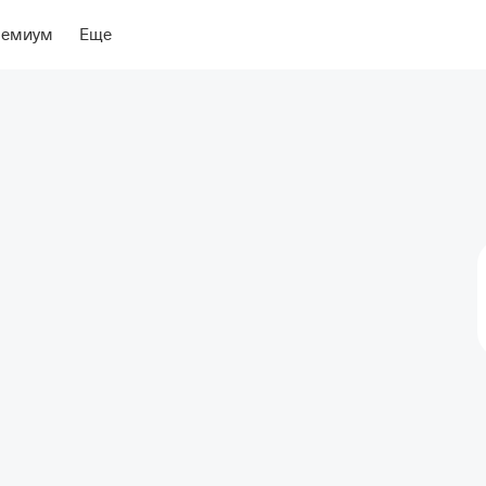
ры
Об отеле
ремиум
Еще