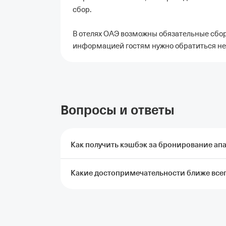
сбор.
В отелях ОАЭ возможны обязательные сбор
информацией гостям нужно обратиться не
Вопросы и ответы
Как получить кэшбэк за бронирование апа
Какие достопримечательности ближе всего
Чтобы получить кэшбэк, нужно забронирова
Т‑Путешествия и оплатить картой Т‑Банка.
условия начисления кэшбэка
Ближе всего к апартаментам Fantastay Apa
Остров Палм-Джумейра.
Отели в Москве
Отели в Петербурге
Забронировать От