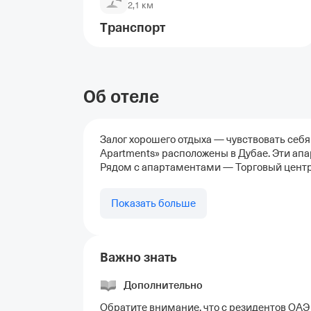
2,1 км
Транспорт
Аэропорт Аль Мактум (DWC)
21 км
Об отеле
Аэропорт Дубай (DXB)
29 км
Аэропорт Абу-Даби
Залог хорошего отдыха — чувствовать себя
85,6 км
Apartments» расположены в Дубае. Эти апа
Рядом с апартаментами — Торговый цент
Показать больше
Важно знать
Дополнительно
Обратите внимание, что с резидентов ОАЭ