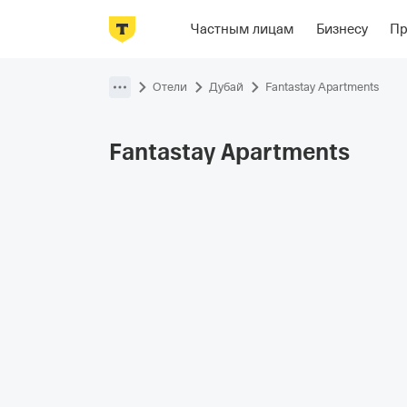
Фотографии
Номера
Ориенти
Частным лицам
Бизнесу
П
Пропустить
навигацию
Отели
Дубай
Fantastay Apartments
Fantastay
Apartments