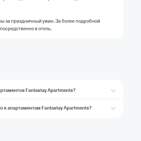
ы за праздничный ужин. За более подробной
посредственно в отель.
ртаментов Fantastay Apartments?
 к апартаментам Fantastay Apartments?
ть апартаменты Fantastay Apartments через
 Кэшбэк придет после проживания.
Подробные
rtments находятся Дубай Марина, Око Дубая и
ель в Москве
Отели в Казани
Отели в Нижнем Новгороде
Отели в Геленд