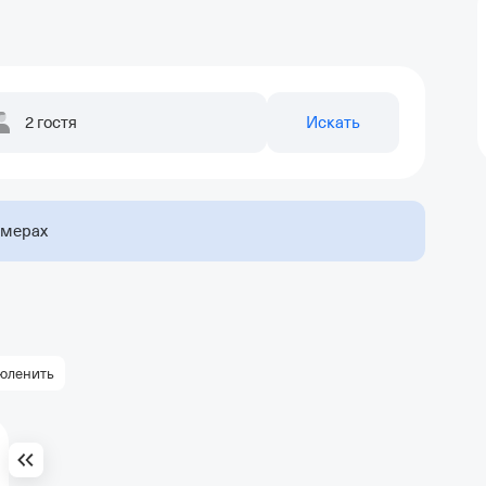
2 гостя
Искать
омерах
юленить