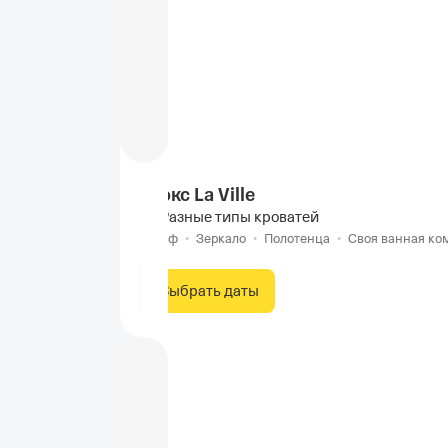
Люкс La Ville
Разные типы кроватей
Сейф
•
Зеркало
•
Полотенца
•
Своя ванная ко
Выбрать даты