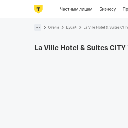
Фотографии
Номера
Отзывы
О
Частным лицам
Бизнесу
П
Пропустить
навигацию
Отели
Дубай
La Ville Hotel & Suites CI
La Ville Hotel & Suites CI