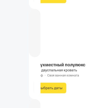
Двухместный полулюкс
1 двуспальная кровать
Сейф
•
Своя ванная комната
Выбрать даты