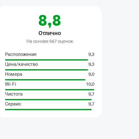
8,8
Отлично
На основе
567 оценок
Расположение
9,3
Цена/качество
9,3
Номера
9,0
Wi-Fi
10,0
Чистота
9,7
Сервис
9,7