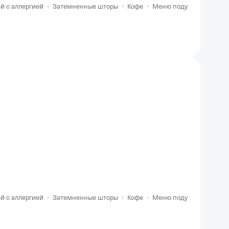
й с аллергией
•
Затемненные шторы
•
Кофе
•
Меню подушек
•
Венти
й с аллергией
•
Затемненные шторы
•
Кофе
•
Меню подушек
•
Венти