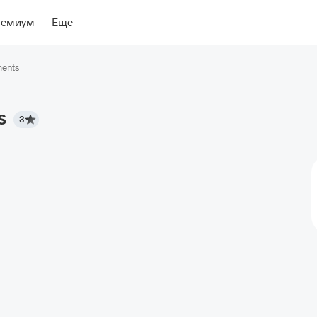
ение
Об отеле
ремиум
Еще
ments
s
3