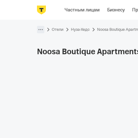
Фотографии
Номера
Располож
Частным лицам
Бизнесу
П
Пропустить
навигацию
Отели
Нуза-Хедc
Noosa Boutique Apart
Noosa Boutique
Apartment