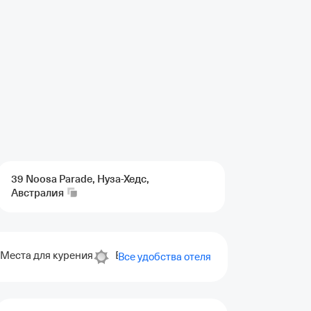
39 Noosa Parade, Нуза-Хедc,
Австралия
Места для курения
Бассейн с подогревом
Для некурящ
Все удобства отеля