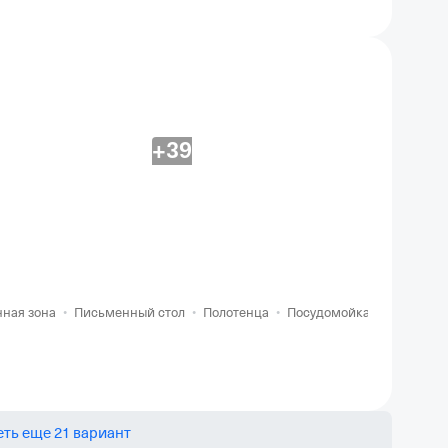
+39
ная зона
•
Письменный стол
•
Полотенца
•
Посудомойка
•
Чайник и
ть еще 21 вариант