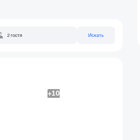
2 гостя
Искать
+10