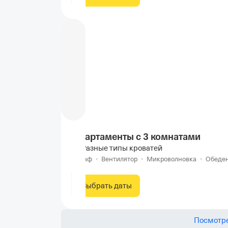
Апартаменты с 3 комнатами
Разные типы кроватей
Шкаф
•
Вентилятор
•
Микроволновка
•
Обеден
Выбрать даты
Посмотре