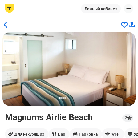
Личный кабинет
Magnums Airlie Beach
2
Для некурящих
Бар
Парковка
Wi-Fi
У