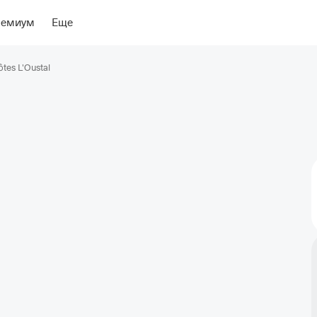
ение
Об отеле
ремиум
Еще
tes L'Oustal