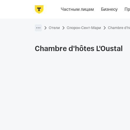
Фотографии
Номера
Располож
Частным лицам
Бизнесу
П
Пропустить
навигацию
Отели
Олорон-Сент-Мари
Chambre d'hô
Chambre d'hôtes
L'Oustal