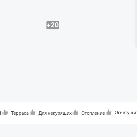
+20
Огнетуши
i
Терраса
Для некурящих
Отопление