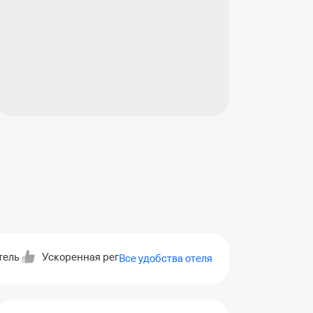
тель
Ускоренная регистрация заезда
Ускоренная регис
Все удобства отеля