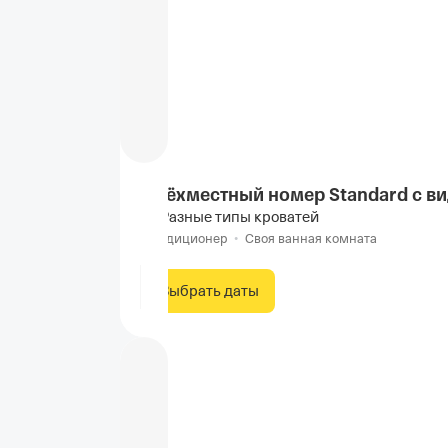
Трёхместный номер Standard с в
Разные типы кроватей
Кондиционер
•
Своя ванная комната
Выбрать даты