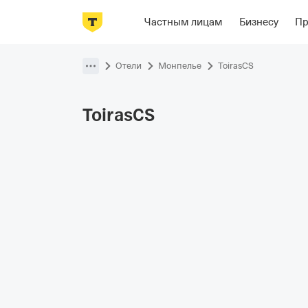
Фотографии
Номера
Располож
Частным лицам
Бизнесу
П
Пропустить
навигацию
Отели
Монпелье
ToirasCS
ToirasCS