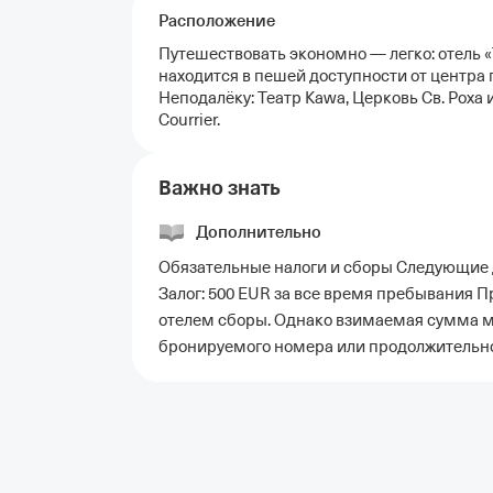
Расположение
Путешествовать экономно — легко: отель «
находится в пешей доступности от центра 
Неподалёку: Театр Kawa, Церковь Св. Роха и
Courrier.
Важно знать
Дополнительно
Обязательные налоги и сборы Следующие 
Залог: 500 EUR за все время пребывания 
отелем сборы. Однако взимаемая сумма м
бронируемого номера или продолжительн
Отели в Москве
Отели в Петербурге
Забронировать От
Отель Космос в Москве
Отель Президент
Отель Рэдис