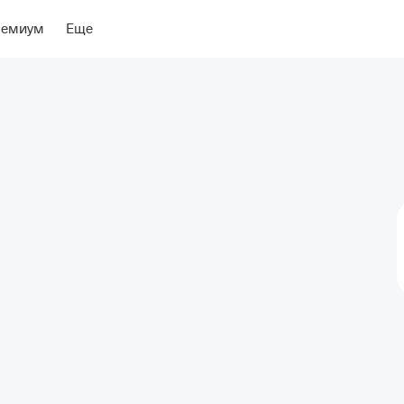
ение
Об отеле
ремиум
Еще