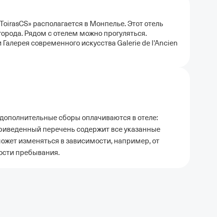
ToirasCS» располагается в Монпелье. Этот отель
города. Рядом с отелем можно прогуляться.
 Галерея современного искусства Galerie de l'Ancien
дополнительные сборы оплачиваются в отеле:
Приведенный перечень содержит все указанные
ожет изменяться в зависимости, например, от
ости пребывания.
ель в Москве
Отели в Казани
Отели в Нижнем Новгороде
Отели в Геленд
сон в Сочи
Гостиница в Калининграде
Отель Гринвуд
Отели в Адлере
Отел