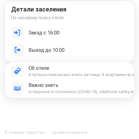
Детали заселения
По часовому поясу отеля
Заезд с 16:00
Выезд до 10:00
Об отеле
В путешествие можно взять питомца. В апартаментах 
Важно знать
In response to Coronavirus (COVID-19), additional safety and s
Отели в Москве
Отели в Петербурге
Забронировать Отель в Москве
Отели в Казани
Отели в Нижнем Новгороде
Отели в Геленджике
В помощь туристам
Правила сервиса
Отели в Минске
Отель Вега в Измайлово
Отель Космос в Москве