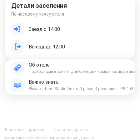
Детали заселения
По часовому поясу отеля
Заезд с 14:00
Выезд до 12:00
Об отеле
Подходящий вариант для большой компании: апартаменты «
Важно знать
Please inform Studio Arette, 1 pièce, 4 personnes - FR-1-602-6
Отели в Москве
Отели в Петербурге
Забронировать Отель в Москве
Отели в Казани
Отели в Нижнем Новгороде
Отели в Геленджике
В помощь туристам
Правила сервиса
Отели в Минске
Отель Вега в Измайлово
Отель Космос в Москве
Политика обработки персональных данных
Отель Президент
Отель Рэдиссон в Сочи
Гостиница в Калининграде