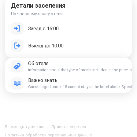
Детали заселения
По часовому поясу отеля
Заезд с 16:00
Выезд до 10:00
Об отеле
Information about the type of meals included in the price is ind
Важно знать
Guests aged under 18 cannot stay at the hotel alone. Specific
Отели в Москве
Отели в Петербурге
Забронировать Отель в Москве
Отели в Казани
Отели в Нижнем Новгороде
Отели в Геленджике
В помощь туристам
Правила сервиса
Отели в Минске
Отель Вега в Измайлово
Отель Космос в Москве
Политика обработки персональных данных
Отель Президент
Отель Рэдиссон в Сочи
Гостиница в Калининграде