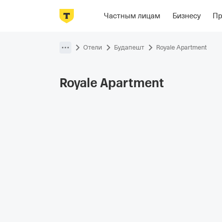
Фотографии
Номера
Располож
Частным лицам
Бизнесу
П
Пропустить
навигацию
Отели
Будапешт
Royale Apartment
Royale
Apartment