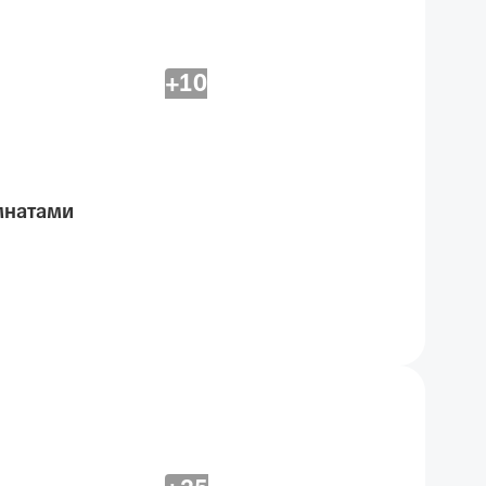
+10
мнатами