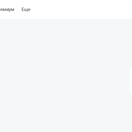
ение
Об отеле
ремиум
Еще