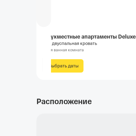
Двухместные апартаменты Deluxe
1 двуспальная кровать
Своя ванная комната
Выбрать даты
Расположение