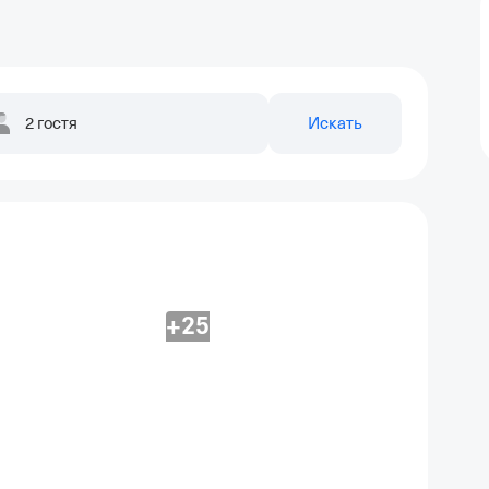
2 гостя
Искать
+25