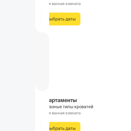
Своя ванная комната
Выбрать даты
Апартаменты
Разные типы кроватей
Своя ванная комната
Выбрать даты