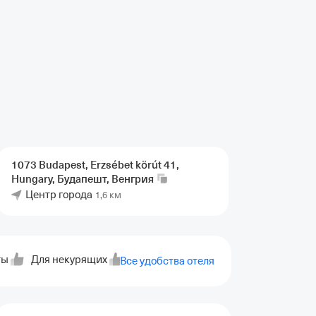
1073 Budapest, Erzsébet körút 41,
Hungary, Будапешт,
Венгрия
Центр города
1,6 км
ты
Для некурящих
Отопление
Ускоренная регистра
Все удобства отеля