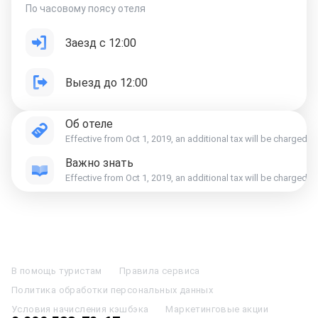
По часовому поясу отеля
Заезд с 12:00
Выезд до 12:00
Об отеле
Effective from Oct 1, 2019, an additional tax will be charged 
Важно знать
Effective from Oct 1, 2019, an additional tax will be charged 
Отели в Москве
Отели в Петербурге
Забронировать Отель в Москве
Отели в Казани
Отели в Нижнем Новгороде
Отели в Геленджике
В помощь туристам
Правила сервиса
Отели в Минске
Отель Вега в Измайлово
Отель Космос в Москве
Политика обработки персональных данных
Отель Президент
Отель Рэдиссон в Сочи
Гостиница в Калининграде
Отель Гринвуд
Отели в Адлере
Отель Soluxe в Москве
Условия начисления кэшбэка
Маркетинговые акции