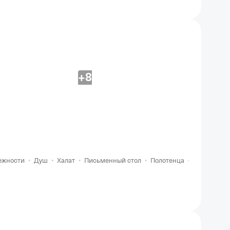
+8
ежности
•
Душ
•
Халат
•
Письменный стол
•
Полотенца
•
Бесплатный