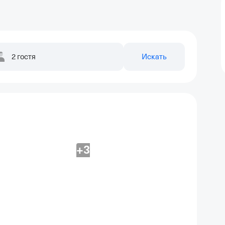
2 гостя
Искать
+3