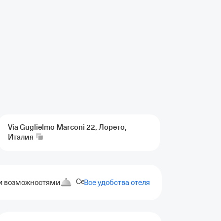
Via Guglielmo Marconi 22, Лорето,
Италия
Сейф
Хранение багажа
Терраса
ми возможностями
Все удобства отеля