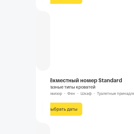
Трёхместный номер Standard
Разные типы кроватей
Телевизор
•
Фен
•
Шкаф
•
Туалетные принадл
Выбрать даты