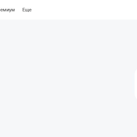
ры
Об отеле
ремиум
Еще