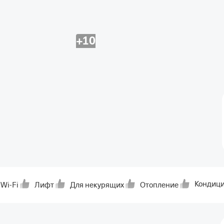
+10
Кондиц
Wi-Fi
Лифт
Для некурящих
Отопление