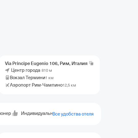
Via Principe Eugenio 106, Рим,
Италия
Центр города
810 м
Вокзал Термини
1 км
Аэропорт Рим-Чампино
12,5 км
ионер
Индивидуальная регистрация заезда и выезда
Са
Все удобства отеля