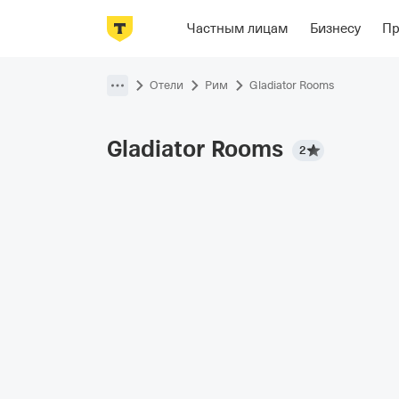
Фотографии
Номера
Ориенти
Частным лицам
Бизнесу
П
Пропустить
навигацию
Отели
Рим
Gladiator Rooms
Gladiator
Rooms
2