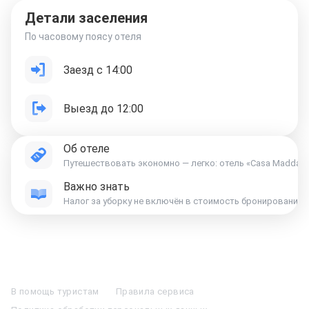
Детали заселения
По часовому поясу отеля
Заезд с 14:00
Выезд до 12:00
Об отеле
Путешествовать экономно — легко: отель «Casa Maddalen
Важно знать
Отели в Москве
Отели в Петербурге
Забронировать Отель в Москве
Отели в Казани
Отели в Нижнем Новгороде
Отели в Геленджике
В помощь туристам
Правила сервиса
Отели в Минске
Отель Вега в Измайлово
Отель Космос в Москве