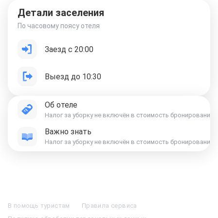
Детали заселения
По часовому поясу отеля
Заезд с 20:00
Выезд до 10:30
Об отеле
Налог за уборку не включён в стоимость бронирования и о
Важно знать
Отели в Москве
Отели в Петербурге
Забронировать Отель в Москве
Отели в Казани
Отели в Нижнем Новгороде
Отели в Геленджике
В помощь туристам
Правила сервиса
Отели в Минске
Отель Вега в Измайлово
Отель Космос в Москве