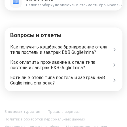
Вопросы и ответы
Как получить кэшбэк за бронирование отеля
типа постель и завтрак B&B Guglielmina?
Как оплатить проживание в отеле типа
постель и завтрак B&B Guglielmina?
Есть ли в отеле типа постель и завтрак B&B
Guglielmina спа-зона?
Отели в Москве
Отели в Петербурге
Забронировать Отель в Москве
Отели в Казани
Отели в Нижнем Новгороде
Отели в Геленджике
В помощь туристам
Правила сервиса
Отели в Минске
Отель Вега в Измайлово
Отель Космос в Москве
Политика обработки персональных данных
Отель Президент
Отель Рэдиссон в Сочи
Гостиница в Калининграде
Отель Гринвуд
Отели в Адлере
Отель Soluxe в Москве
Условия начисления кэшбэка
Маркетинговые акции