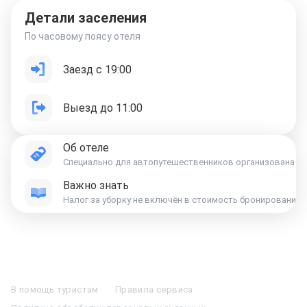
Детали заселения
По часовому поясу отеля
Заезд с 19:00
Выезд до 11:00
Об отеле
Специально для автопутешественников организована бе
Важно знать
Отели в Москве
Отели в Петербурге
Забронировать Отель в Москве
Отели в Казани
Отели в Нижнем Новгороде
Отели в Геленджике
В помощь туристам
Правила сервиса
Отели в Минске
Отель Вега в Измайлово
Отель Космос в Москве