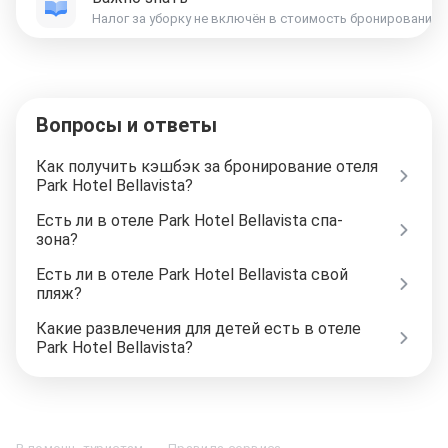
Вопросы и ответы
Как получить кэшбэк за бронирование отеля
Park Hotel Bellavista?
Есть ли в отеле Park Hotel Bellavista спа-
зона?
Есть ли в отеле Park Hotel Bellavista свой
пляж?
Какие развлечения для детей есть в отеле
Park Hotel Bellavista?
Отели в Москве
Отели в Петербурге
Забронировать Отель в Москве
Отели в Казани
Отели в Нижнем Новгороде
Отели в Геленджике