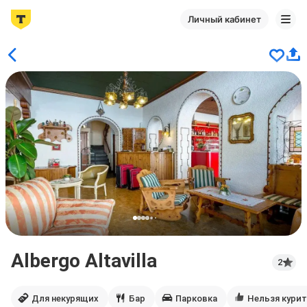
Личный кабинет
Albergo Altavilla
2
Для некурящих
Бар
Парковка
Нельзя кури