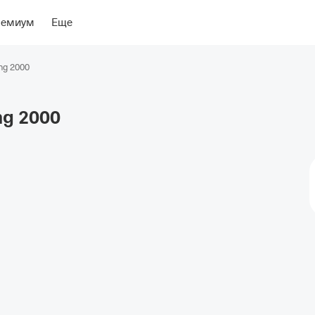
асположение
Об отеле
ремиум
Еще
ng 2000
ng
2000