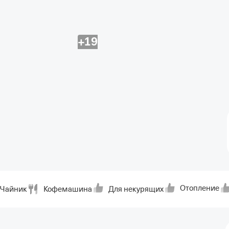
+19
Отопление
Чайник
Кофемашина
Для некурящих