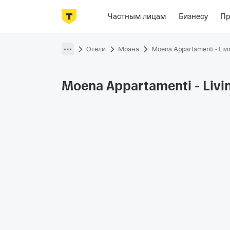
Фотографии
Номера
Отзывы
Р
Частным лицам
Бизнесу
П
Пропустить
навигацию
Отели
Моэна
Moena Appartamenti - Livi
Moena Appartamenti - Livi