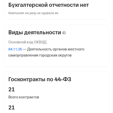
Бухгалтерской отчетности нет
АДМИНИСТРАЦИЯ СП БАЙКИНСКИЙ СЕЛЬСОВЕТ МР
КАРАИДЕЛЬСКИЙ РАЙОН РБ
Компания ни разу не сдавала ее
Юридический адрес
452381, Респ Башкортостан, Караидельский р-н, село
Виды деятельности
Байки, ул Ленина, зд 54Б
Основной код ОКВЭД
ИНН
84.11.35
— Деятельность органов местного
0228001192
самоуправления городских округов
ОГРН
1020200940440
от 22 октября 2002
Госконтракты по 44-ФЗ
КПП
21
022801001
Всего контрактов
Регистрация ФНС
21