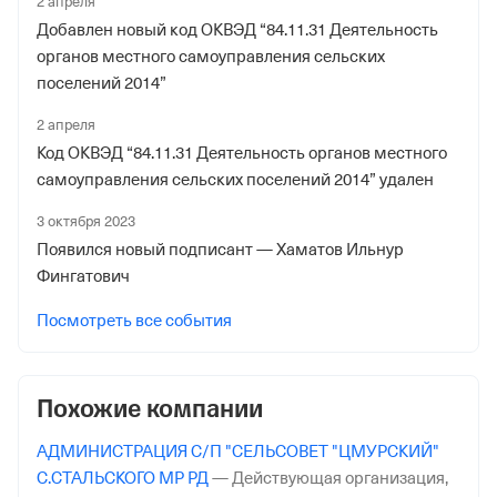
2 апреля
Отделение Фонда Пенсионного и Социального
Добавлен новый код ОКВЭД “84.11.31 Деятельность
Страхования Российской Федерации по Республике
органов местного самоуправления сельских
Башкортостан
поселений 2014”
Регистрационный номер ФссРФ
2 апреля
1100231149
Код ОКВЭД “84.11.31 Деятельность органов местного
самоуправления сельских поселений 2014” удален
Дата регистрации
3 октября 2023
23 марта 2000
Появился новый подписант — Хаматов Ильнур
Наименование территориального органа
Фингатович
Отделение Фонда Пенсионного и Социального
Посмотреть все события
Страхования Российской Федерации по Республике
Башкортостан
Похожие компании
АДМИНИСТРАЦИЯ С/П "СЕЛЬСОВЕТ "ЦМУРСКИЙ"
С.СТАЛЬСКОГО МР РД
—
Действующая организация,