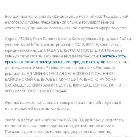
РАЙОНА РД
—
Действующая организация,
Регистрация 29.05.1998,
ИНН 0519001849,
ОГРН
Все данные получены из официальных источников: Федеральной
1020501590086,
КПП 051901001
налоговой службы, Федеральной службы государственной
статистики, Единой информационной системы в сфере закупок
Адрес: 452381, Респ Башкортостан, Караидельский р-н, село Байки,
ул Ленина, зд 54Б
, зарегистрирована 20.12.1994.
Руководитель
юридического лица: ГЛАВА СЕЛЬСКОГО ПОСЕЛЕНИЯ Хаматов
Ильнур Фингатович.
Основной вид деятельности:
Деятельность
органов местного самоуправления городских округов
.
Всего 1 вид
деятельности.
Имеет
21 заключенный контракт
.
Основные
реквизиты: АДМИНИСТРАЦИЯ СЕЛЬСКОГО ПОСЕЛЕНИЯ
БАЙКИНСКИЙ СЕЛЬСОВЕТ МУНИЦИПАЛЬНОГО РАЙОНА
КАРАИДЕЛЬСКИЙ РАЙОН РЕСПУБЛИКИ БАШКОРТОСТАН, ИНН
0228001192, ОГРН 1020200940440.
Оценка возможных рисков: проверка компании обнаружила 0
негативных и 3 позитивных факта.
Указана доступная информация об ОКПО, активах, учредителе,
исполнительных производствах и задолженностях по ним.
Показаны данные о филиалах, председателе правления,