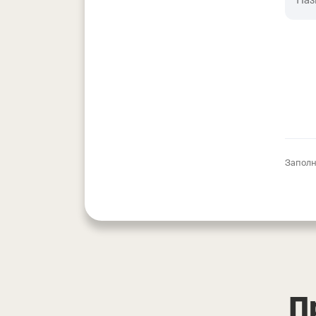
Наз
ООО
Заполн
П