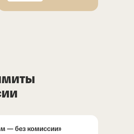
имиты
сии
ам — без комиссии»