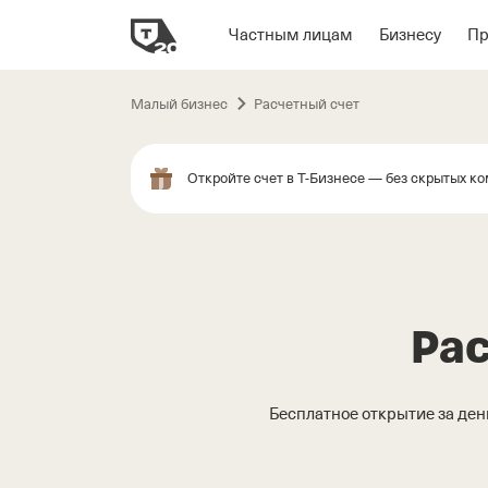
Частным лицам
Бизнесу
П
Пропустить
навигацию
Малый бизнес
Расчетный счет
Откройте счет в
Т-Бизнесе
— без скрытых ко
Рас
Бесплатное открытие за ден