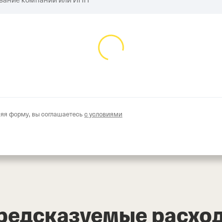
вание компании или ИНН
 Название компании
яя форму, вы соглашаетесь
с условиями
редсказуемые расхо