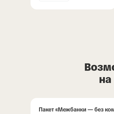
Возм
на
Пакет «Межбанки — без ко