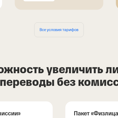
Все условия тарифов
ожность увеличить л
 переводы без комис
миссии»
Пакет «Физлиц