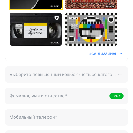
Все дизайны
Выберите повышенный кэшбэк (четыре категории)
Фамилия, имя и отчество
*
+20%
Иванов Алексей Петрович
Мобильный телефон
*
+7 (921) 123-45-67