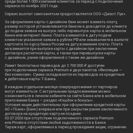
среди более 1 000
компаний-клиентов
за период с подключения
сервиса по ноябрь 2021 года.
Сервис выплат самозанятым предоставляется ООО «Джаст Лук».
За оформление карты с дизайном банк может взимать плату,
размер которой устанавливается банком и доводится до клиента
до подачи заявки на выпуск либо перевыпуск карты в мобильном
банке или
интернет-банке
. Плата взимается в дату подачи
клиентом указанной заявки в рублях РФ или эквиваленте в валюте
картсчета по курсу банка России на дату взимания платы. Плата
не взимается при выпуске карты с дизайном при заключении
договора расчетной карты, а также при перевыпуске карты
с дизайном, ранее оформленной с таким же дизайном.
Лимит бесплатных переводов до 3 700 000 ₽ доступен
при подключении сервиса Premium и двух пакетов «Физлицам —
без комиссии». Сумма складывается из переводов на кредитные
и дебетовые карты
Т-Банка
.
В каждом отдельном месяце спецпредложения от партнеров
могут изменяться. С актуальными предложениями можно
ознакомиться в личном кабинете на сайте Банка или в мобильном
приложении Банка — раздел «Кэшбэк и бонусы».
Условия акции действительны при оформлении кредитной карты
АО «ТБанк» (Банк) впервые или при закрытии ранее заключенного
договора на кредитную карту не позднее
03.07.2026 при отсутствии подключенного сервиса Premium
или Private и отсутствии любой задолженности в Банке.
Тираж карт, оформляемых в период проведения акции, ограничен.