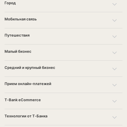
Тарифы и ставки на кредитную линию
Город
под госконтракт
Банк для бизнеса
Мобильная связь
Онлайн-банк
для бизнеса
Факторинг
Путешествия
Малый бизнес
Средний и крупный бизнес
Прием онлайн‑платежей
T‑Bank eCommerce
Технологии от Т‑Банка