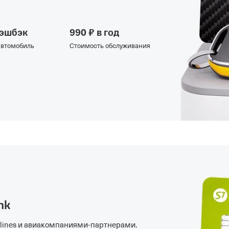
кэшбэк
990 ₽ в год
 автомобиль
Стоимость обслуживания
nk
lines и
авиакомпаниями-партнерами
.