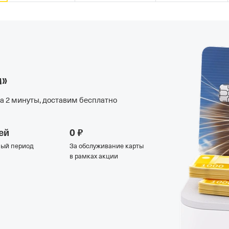
м»
а 2 минуты, доставим бесплатно
ей
0 ₽
ный период
За обслуживание карты
в рамках акции