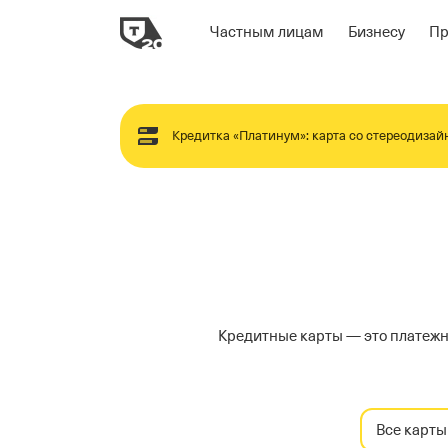
Частным лицам
Бизнесу
П
Пропустить
навигацию
Кредитка «Платинум»: карта со стереодиза
Кредитные карты — это платежн
Все карты