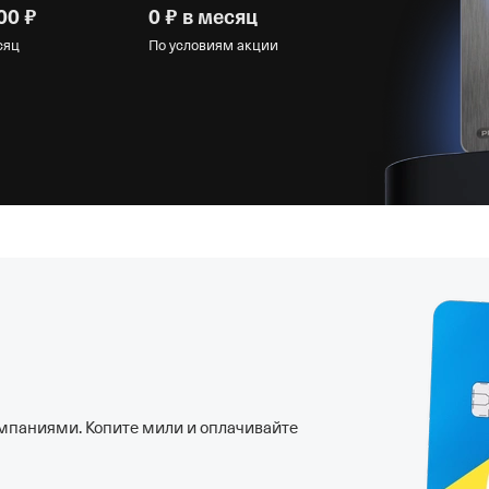
00 ₽
0 ₽ в месяц
сяц
По условиям акции
мпаниями. Копите мили и оплачивайте