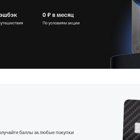
кэшбэк
0 ₽ в месяц
 путешествия
По условиям акции
Получайте баллы за любые покупки