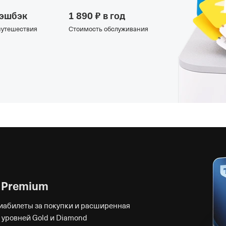
кэшбэк
1 890 ₽ в год
 путешествия
Стоимость обслуживания
s Premium
виабилеты за покупки и расширенная
 уровней Gold и Diamond