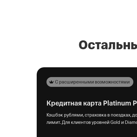
Остальны
С расширенными возможностями
Кредитная карта Platinum 
Кэшбэк рублями, страховка в поездках, д
лимит. Для клиентов уровней Gold и Diam