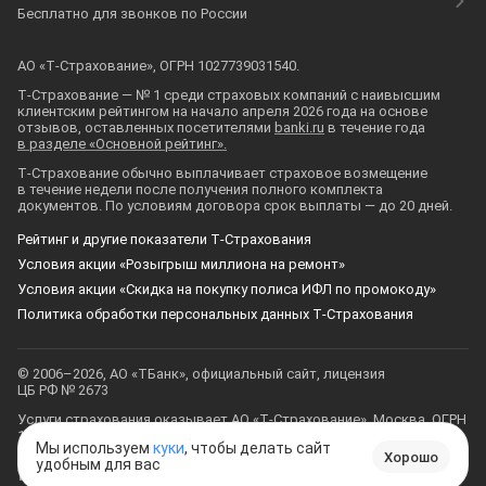
Бесплатно для звонков по России
АО «Т‑Страхование», ОГРН 1027739031540.
Т‑Страхование — № 1 среди страховых компаний с наивысшим
клиентским рейтингом на начало апреля 2026 года на основе
отзывов, оставленных посетителями
banki.ru
в течение года
в разделе «Основной рейтинг».
Т‑Страхование
обычно выплачивает страховое возмещение
в течение недели после получения полного комплекта
документов. По условиям договора срок выплаты — до 20 дней.
Рейтинг и другие показатели Т‑Страхования
Условия акции «Розыгрыш миллиона на ремонт»
Условия акции «Скидка на покупку полиса ИФЛ по промокоду»
Политика обработки персональных данных Т‑Страхования
© 2006–2026, АО «ТБанк», официальный сайт, лицензия
ЦБ РФ № 2673
Услуги страхования оказывает
АО «Т‑Страхование»
, Москва, ОГРН
1027739031540
Мы используем
куки
, чтобы делать сайт
Хорошо
удобным для вас