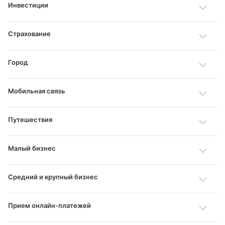
на доли — вся сумма спишется с карты как
Инвестиции
договор кредита (займа). Данный договор отразится
при обычной оплате.
в вашей кредитной истории.
Страхование
Город
Мобильная связь
Путешествия
Малый бизнес
Средний и крупный бизнес
Прием онлайн‑платежей