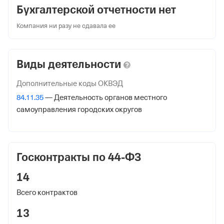
Бухгалтерской отчетности нет
453444, Респ Башкортостан, Благовещенский р-н, село
Орловка, ул Дружбы, д 18
Компания ни разу не сдавала ее
ИНН
0258004190
Виды деятельности
ОГРН
Дополнительные коды ОКВЭД
1020201700738
84.11.35
— Деятельность органов местного
от 29 октября 2002
самоуправления городских округов
КПП
025801001
Госконтракты по 44-ФЗ
Регистрация ФНС
14
Дата регистрации
Всего контрактов
22 октября 1993
13
Налоговая