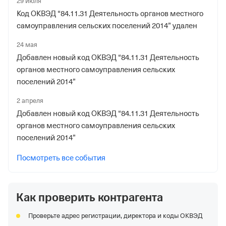
29 июля
Регистрационный номер ФссРФ
Код ОКВЭД “84.11.31 Деятельность органов местного
1022828550
самоуправления сельских поселений 2014” удален
Дата регистрации
24 мая
18 февраля 2000
Добавлен новый код ОКВЭД “84.11.31 Деятельность
органов местного самоуправления сельских
Наименование территориального органа
поселений 2014”
Отделение Фонда Пенсионного и Социального
2 апреля
Страхования Российской Федерации по Республике
Добавлен новый код ОКВЭД “84.11.31 Деятельность
Башкортостан
органов местного самоуправления сельских
поселений 2014”
Посмотреть все события
Как проверить контрагента
Проверьте адрес регистрации, директора и коды ОКВЭД