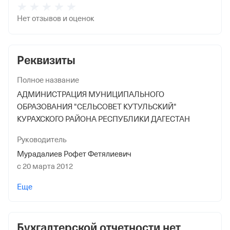
Нет отзывов и оценок
Реквизиты
Полное название
АДМИНИСТРАЦИЯ МУНИЦИПАЛЬНОГО
ОБРАЗОВАНИЯ "СЕЛЬСОВЕТ КУТУЛЬСКИЙ"
КУРАХСКОГО РАЙОНА РЕСПУБЛИКИ ДАГЕСТАН
Руководитель
Мурадалиев Рофет Фетялиевич
с 20 марта 2012
Учредители
Еще
АДМИНИСТРАЦИЯ КУРАХСКОГО РАЙОНА РД
Дата регистрации
Бухгалтерской отчетности нет
24 июня 1994