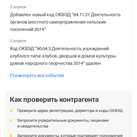
Отделение Фонда Пенсионного и Социального
2 апреля
Страхования Российской Федерации по Республике
Добавлен новый код ОКВЭД “84.11.31 Деятельность
Дагестан
органов местного самоуправления сельских
поселений 2014”
Регистрационный номер ФссРФ
1029207170
2 апреля
Код ОКВЭД “90.04.3 Деятельность учреждений
Дата регистрации
клубного типа: клубов, дворцов и домов культуры,
6 апреля 1996
домов народного творчества 2014” удален
Наименование территориального органа
Посмотреть все события
Отделение Фонда Пенсионного и Социального
Страхования Российской Федерации по Республике
Дагестан
Как проверить контрагента
Проверьте адрес регистрации, директора и коды ОКВЭД
Запросите учредительные документы, лицензии
и свидетельства
Запросите документы, которые подтвердят полномочия