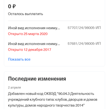
0 ₽
Дата регистрации
20 ноября 2023
Осталось выплатить
Налоговая
57707/24/98005-ИП
Иной вид исполнения неимущественного характера
Управление Федеральной Налоговой Службы по
Открыто 25 марта 2020
Республике Дагестан
57681/24/98005-ИП
Иной вид исполнения неимущественного характера
Адрес налоговой
Открыто 12 декабря 2017
367015, Рф, Рд,Махачкала гор.,М.Ярагского ул. 93
Показать все
Внебюджетные фонды
Регистрационный номер в ПФР
Последние изменения
1029207170
2 апреля
Дата регистрации
Добавлен новый код ОКВЭД “90.04.3 Деятельность
1 сентября 1991
учреждений клубного типа: клубов, дворцов и домов
культуры, домов народного творчества 2014”
Наименование территориального органа