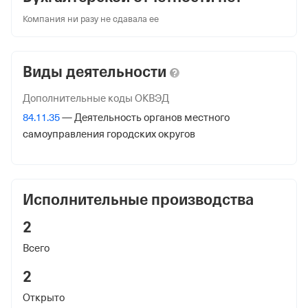
Компания ни разу не сдавала ее
Краткое название
АДМИНИСТРАЦИЯ МО "СЕЛЬСОВЕТ КУТУЛЬСКИЙ"
КУРАХСКОГО РАЙОНА РД
Виды деятельности
Юридический адрес
Дополнительные коды ОКВЭД
368180, Респ Дагестан, Курахский р-н, село Кутул
84.11.35
— Деятельность органов местного
самоуправления городских округов
ИНН
0519000588
ОГРН
Исполнительные производства
1020501587920
от 17 октября 2002
2
КПП
Всего
051901001
2
Регистрация ФНС
Открыто