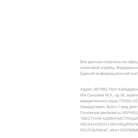
Все данные получены из офи
налоговой службы, Федеральн
Единой информационной сист
Адрес: 361360, Респ Кабардино
Им Суншева М.Х., зд 30
, зарег
юридического лица: ГЛАВА 
Хаждаутович.
Всего 1 вид дея
Основные реквизиты: МУН
"МЕСТНАЯ АДМИНИСТРАЦИЯ
ЛЕСКЕНСКОГО МУНИЦИПАЛЬ
РЕСПУБЛИКИ", ИНН 070700549