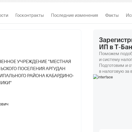
ости
Госконтракты
Последние изменения
Факты
Ис
Зарегистр
ИП в Т‑Ба
Поможем подоб
и систему нало
ЕННОЕ УЧРЕЖДЕНИЕ "МЕСТНАЯ
Подготовим и 
ЬСКОГО ПОСЕЛЕНИЯ АРГУДАН
в налоговую за 
ИПАЛЬНОГО РАЙОНА КАБАРДИНО-
ЛИКИ"
ович