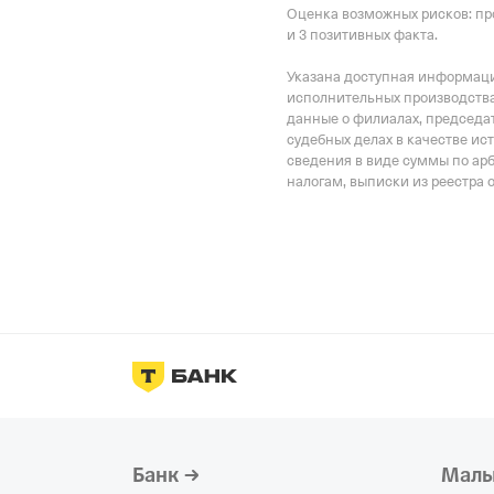
Оценка возможных рисков: пр
и 3 позитивных факта.
Указана доступная информация
исполнительных производства
данные о филиалах, председат
судебных делах в качестве ис
сведения в виде суммы по ар
налогам, выписки из реестра 
Банк
Малы