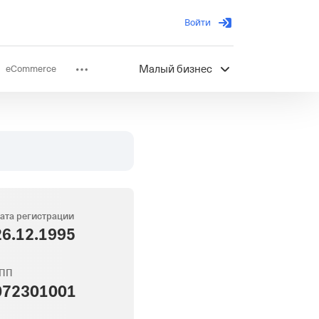
Войти
eCommerce
Малый бизнес
ов
Партнерство
ата регистрации
26.12.1995
ПП
072301001