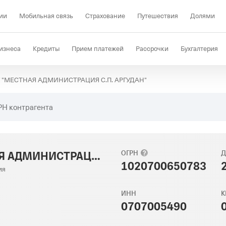
ии
Мобильная связь
Страхование
Путешествия
Долями
изнеса
Кредиты
Прием платежей
Рассрочки
Бухгалтерия
 "МЕСТНАЯ АДМИНИСТРАЦИЯ С.П. АРГУДАН"
Депозиты
КЭДО
Отраслевые решения
Проверка контрагент
РН контрагента
МКУ "МЕСТНАЯ АДМИНИСТРАЦИЯ С.П. АРГУДАН"
ОГРН
Д
1020700650783
ия
ИНН
К
0707005490