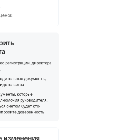
оценок
рить
та
ес регистрации, директора
Д
редительные документы,
видетельства
кументы, которые
олномочия руководителя.
ся счетом будет кто-
опросите доверенность
е изменения