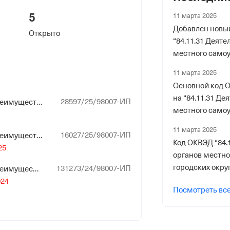
5
11 марта 2025
риального органа
Добавлен новы
Открыто
онного и Социального Страхования
“84.11.31 Деяте
 по Кабардино-Балкарской
местного само
сельских посел
11 марта 2025
ер ФссРФ
Основной код 
на “84.11.31 Де
28597/25/98007-ИП
Иной вид исполнения неимущественного характера
местного само
сельских посел
11 марта 2025
16027/25/98007-ИП
Иной вид исполнения неимущественного характера
Код ОКВЭД “84.
25
органов местн
риального органа
городских округ
131273/24/98007-ИП
Иной вид исполнения неимущественного характера
онного и Социального Страхования
024
 по Кабардино-Балкарской
Посмотреть вс