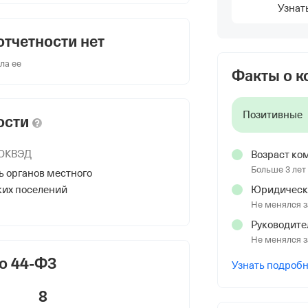
Узнат
ИСТРАЦИЯ С.П. АРГУДАН"
отчетности нет
ла ее
Факты о 
-Балкарская, Лескенский р-н, с
М.Х., зд 30
Позитивные
ости
 ОКВЭД
Возраст ко
Больше 3 лет
 органов местного
ких поселений
Юридическ
Не менялся з
Руководите
Не менялся з
о 44-ФЗ
Узнать подроб
8
НС