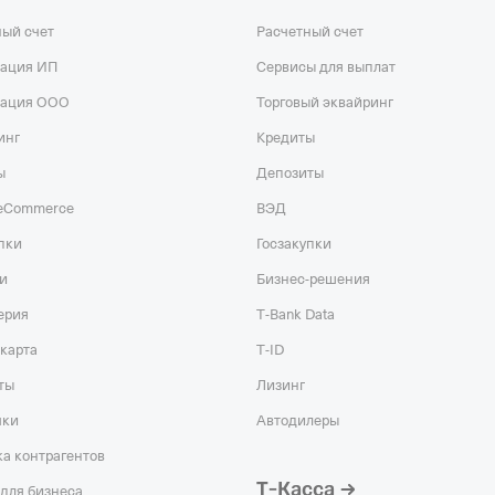
ный счет
Расчетный счет
рация ИП
Сервисы для выплат
рация ООО
Торговый эквайринг
инг
Кредиты
ы
Депозиты
 eCommerce
ВЭД
пки
Госзакупки
и
Бизнес-решения
ерия
T‑Bank Data
карта
T‑ID
ты
Лизинг
чки
Автодилеры
а контрагентов
Т‑Касса
для бизнеса