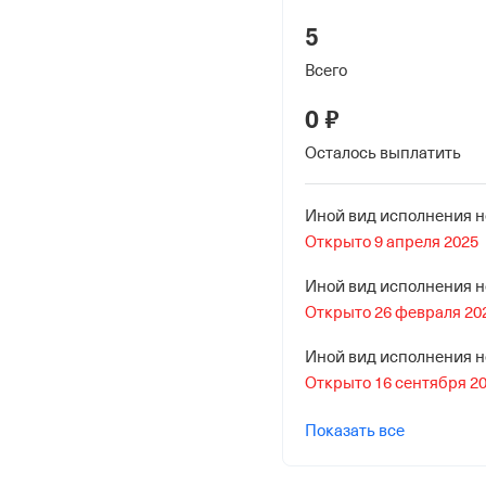
5
Наименование террито
Всего
Отделение Фонда Пенси
Российской Федерации
0 ₽
Республике
Осталось выплатить
Регистрационный ном
1096657414
Открыто 9 апреля 2025
Дата регистрации
10 января 1992
Открыто 26 февраля 20
Наименование террито
Отделение Фонда Пенси
Открыто 16 сентября 2
Российской Федерации
Республике
Показать все