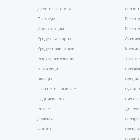
Дебетовые карты
Расчет
Премиум
Регист
Иностранцам
Регист
Кредитные карты
Эквайр
Кредит наличными
Кредит
Рефинансирование
T‑Bank
Автокредит
Госзаку
Вклады
Продаж
Накопительный счет
Бухгалт
Подписка Pro
Бизнес-
Private
Депози
Долями
Рассро
Ипотека
Проверк
Бонусы 