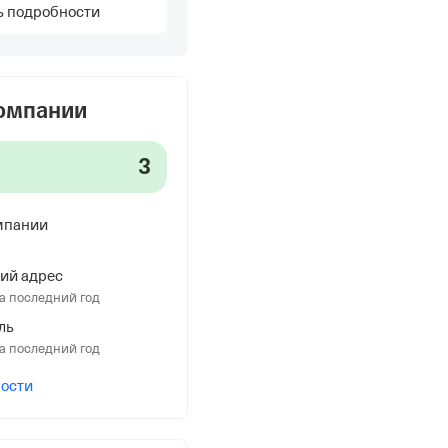
ь подробности
компании
3
мпании
ий адрес
а последний год
ль
а последний год
ности