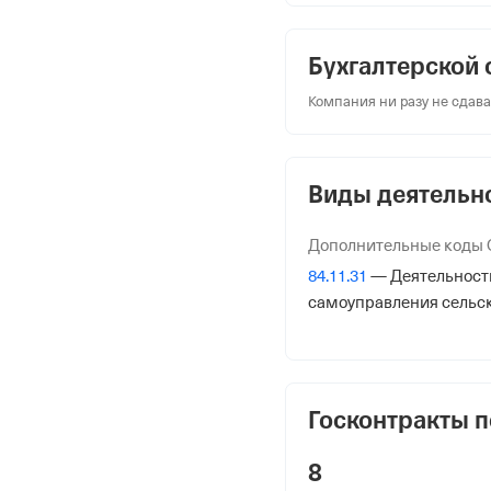
Краткое название
МКУ "МЕСТНАЯ АДМИН
Бухгалтерской 
Компания ни разу не сдава
Юридический адрес
361360, Респ Кабардино
Аргудан, ул Им Суншева 
Виды деятельн
ИНН
0707005490
Дополнительные коды
84.11.31
— Деятельность
ОГРН
самоуправления сельс
1020700650783
от 22 ноября 2002
КПП
Госконтракты п
072301001
8
Регистрация Ф