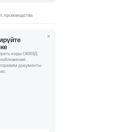
п. производства
ируйте
нке
рать коды ОКВЭД
гообложения.
отправим документы
вас