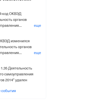
й код ОКВЭД
льность органов
управления
еще
ений 2014”
ОКВЭД изменился
ятельность органов
управления
еще
ений 2014”
11.35 Деятельность
ого самоуправления
ов 2014” удален
е события