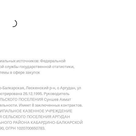
циальных источников: Федеральной
ой службы государственной статистики,
емы в сфере закупок
-Балкарская, Лескенский р-н, с Аргудан, ул
истрирована 26.12.1995.
Руководитель
СЕЛЬСКОГО ПОСЕЛЕНИЯ Суншев Ахмат
тельности.
Имеет
8 заключенных контрактов
.
ИЦИПАЛЬНОЕ КАЗЕННОЕ УЧРЕЖДЕНИЕ
 СЕЛЬСКОГО ПОСЕЛЕНИЯ АРГУДАН
НОГО РАЙОНА КАБАРДИНО-БАЛКАРСКОЙ
0, ОГРН 1020700650783.