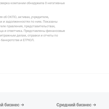
оверка компании обнаружила 0 негативных
 об ОКПО, активах, учредителе,
х и задолженностях по ним. Показаны
еле правления, представительствах,
тца и ответчика. Представлены финансовые
битражным делам, справки и отчеты по
о банкротстве и ЕГРЮЛ.
й бизнес
Средний бизнес