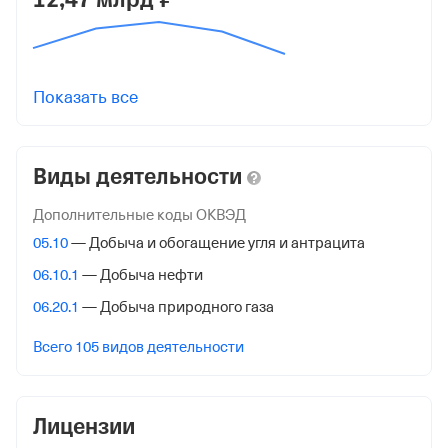
12,47 млрд ₽
Налоговая
Управление Федеральной Налоговой Службы по
Хабаровскому краю
Показать все
Адрес налоговой
680021, Хабаровский Край, Хабаровск гор.,
Станционная ул. 18,
Виды деятельности
Внебюджетные фонды
Дополнительные коды ОКВЭД
05.10
— Добыча и обогащение угля и антрацита
Регистрационный номер в ПФР
06.10.1
— Добыча нефти
1111603724
06.20.1
— Добыча природного газа
Дата регистрации
Всего 105 видов деятельности
1 апреля 2000
Наименование территориального органа
Отделение Фонда Пенсионного и Социального
Лицензии
Страхования Российской Федерации по