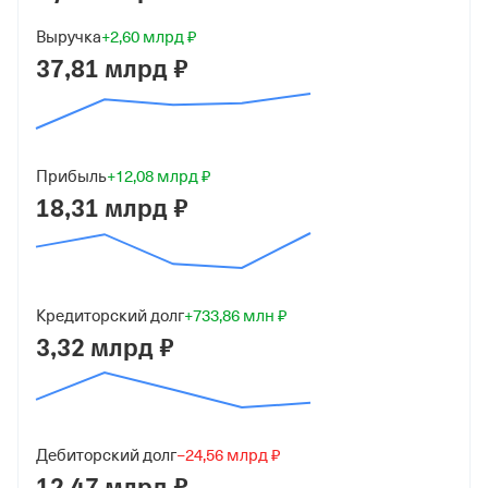
Юридический адрес
Выручка
+2,60 млрд ₽
37,81 млрд ₽
682449, Хабаровский край, Николаевский р-н, рп
Многовершинный, ул Светлая, д 25, офис 501
ИНН
2705090529
Прибыль
+12,08 млрд ₽
18,31 млрд ₽
ОГРН
1022700615080
от 2 октября 2002
КПП
Кредиторский долг
+733,86 млн ₽
270501001
3,32 млрд ₽
Регистрация ФНС
Дата регистрации
Дебиторский долг
−24,56 млрд ₽
31 октября 2022