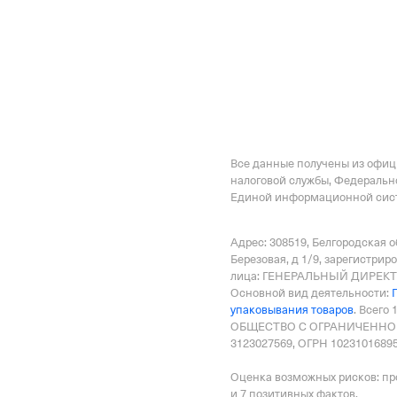
Внебюджетные
Регистрационный номе
1082134485
Дата регистрации
Все данные получены из офи
27 мая 2014
налоговой службы, Федеральн
Единой информационной сист
Наименование террито
Отделение Фонда Пенси
Адрес: 308519, Белгородская о
Российской Федерации 
Березовая, д 1/9
, зарегистриро
лица: ГЕНЕРАЛЬНЫЙ ДИРЕКТО
Регистрационный ном
Основной вид деятельности:
упаковывания товаров
.
Всего 
1082134485
ОБЩЕСТВО С ОГРАНИЧЕННО
3123027569, ОГРН 10231016895
Дата регистрации
Оценка возможных рисков: пр
27 мая 2014
и 7 позитивных фактов.