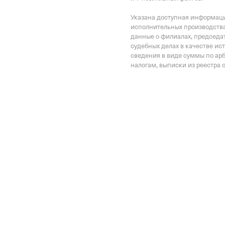
Наименование террито
Указана доступная информация
Отделение Фонда Пенси
исполнительных производства
данные о филиалах, председат
Российской Федерации 
судебных делах в качестве ис
сведения в виде суммы по ар
налогам, выписки из реестра 