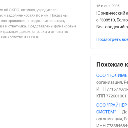
16 июня 2025
риального органа
 об ОКПО, активах, учредителе,
Юридический а
онного и Социального Страхования
х и задолженностях по ним. Показаны
с “308519, Белг
еле правления, представительствах,
по Белгородской обл.
тца и ответчика. Представлены финансовые
Белгородский р-
битражным делам, справки и отчеты по
Березовая, зд 1/
о банкротстве и ЕГРЮЛ.
Посмотреть вс
Белгородская о
н, пгт Северный
1/9”
Похожие 
ООО "ПОЛИМЕ
организация,
Ре
ИНН 771577079
КПП 772601001
ООО "ГРАЙНЕ
СИСТЕМ"
—
Де
организация,
Ре
ИНН 773354684