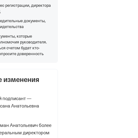
ес регистрации, директора
Д
редительные документы,
видетельства
кументы, которые
олномочия руководителя.
ся счетом будет кто-
опросите доверенность
е изменения
й подписант —
ксана Анатольевна
оман Анатольевич более
енеральным директором