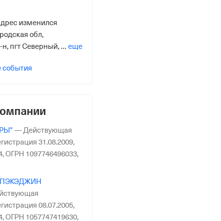
дрес изменился
ородская обл,
н, пгт Северный, ул
еще
9” на “308519,
е события
бл, Белгородский р-
, ул Березовая, зд
компании
РЫ"
—
Действующая
гистрация 31.08.2009,
4,
ОГРН 1097746496033,
Р ПЭКЭДЖИН
йствующая
гистрация 08.07.2005,
4,
ОГРН 1057747419630,