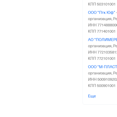
КПП 503101001
ООО "Птк Юф"
организация,
Ре
ИНН 771488800
КПП 771401001
АО "ПОЛИМЕР
организация,
Ре
ИНН 772103581
КПП 772101001
ООО "М-ПЛАСТ
организация,
Ре
ИНН 500910920
КПП 500901001
АО "ПЕРИНТ"
Еще
организация,
Ре
ИНН 781617089
КПП 470601001