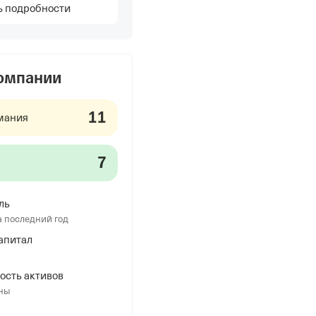
ь подробности
компании
11
мания
7
ль
а последний год
апитал
ость активов
ны