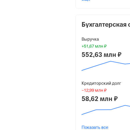
Святолуцкий Роман Ан
10 000 ₽ (100%)
Форма
Бухгалтерская 
Малый бизнес
Выручка
Дата регистрации
+51,67 млн ₽
24 ноября 1995
552,63 млн ₽
Краткое название
ООО "БЕЛАВИ"
Кредиторский долг
Юридический адрес
−12,99 млн ₽
308519, Белгородская о
58,62 млн ₽
ул Березовая, д 1/9
ИНН
3123027569
Показать все