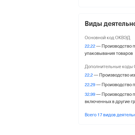
ОГРН
1023101689544
от 31 декабря 2002
Виды деятельн
КПП
Основной код ОКВЭД
310201001
22.22
— Производство п
упаковывания товаров
Регистрация Ф
Дополнительные коды
Дата регистрации
22.2
— Производство из
25 апреля 2022
22.29
— Производство п
Налоговая
32.99
— Производство пр
Управление Федеральн
включенных в другие г
Белгородской обл.
Всего 17 видов деятель
Адрес налоговой
308000, Белгород гор., 