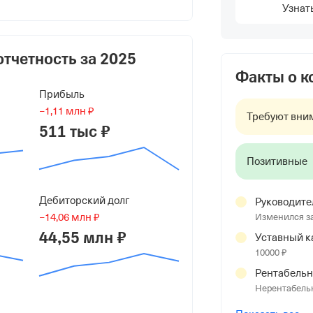
атольевич
Узнат
отчетность за
2025
Факты о 
Прибыль
−1,11 млн ₽
Требуют вни
511 тыс ₽
Позитивные
Дебиторский долг
Руководите
−14,06 млн ₽
Изменился з
бл, Белгородский р-н, пгт Северный,
44,55 млн ₽
Уставный к
10000 ₽
Рентабельн
Нерентабель