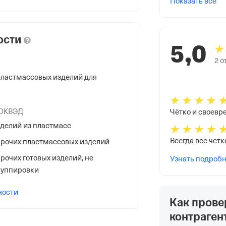
Показать все
ости
5,0
2
о
ластмассовых изделий для
НС
 ОКВЭД
делий из пластмасс
рочих пластмассовых изделий
очих готовых изделий, не
Узнать подроб
ой Налоговой Службы по
руппировки
ности
Как прове
контраген
Преображенская ул. Д 61,