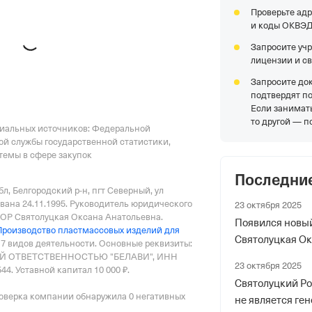
Проверьте адр
 фонды
и коды ОКВЭ
Запросите уч
лицензии и с
р в ПФР
Запросите до
подтвердят п
Если занимать
то другой — п
циальных источников: Федеральной
ой службы государственной статистики,
емы в сфере закупок
риального органа
Последни
онного и Социального Страхования
бл, Белгородский р-н, пгт Северный, ул
по Белгородской обл.
вана 24.11.1995.
Руководитель юридического
23 октября 2025
Р Святолуцкая Оксана Анатольевна.
Появился новы
ер ФссРФ
Производство пластмассовых изделий для
Святолуцкая О
17 видов деятельности.
Основные реквизиты:
Й ОТВЕТСТВЕННОСТЬЮ "БЕЛАВИ", ИНН
23 октября 2025
44.
Уставной капитал 10 000 ₽.
Святолуцкий Р
оверка компании обнаружила 0 негативных
не является г