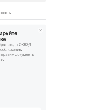
етность
ируйте
нке
рать коды ОКВЭД
гообложения.
отправим документы
вас