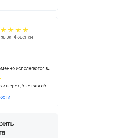
тзыва
4
оценки
Чётко и своевременно исполняются все обязательства
Всегда всё четко и в срок, быстрая обратная связь
ности
рить
та