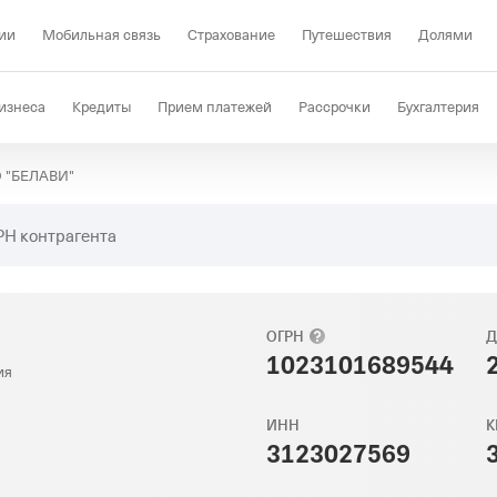
ии
Мобильная связь
Страхование
Путешествия
Долями
изнеса
Кредиты
Прием платежей
Рассрочки
Бухгалтерия
 "БЕЛАВИ"
Депозиты
КЭДО
Отраслевые решения
Проверка контрагент
РН контрагента
ОГРН
Д
1023101689544
ия
ИНН
К
3123027569