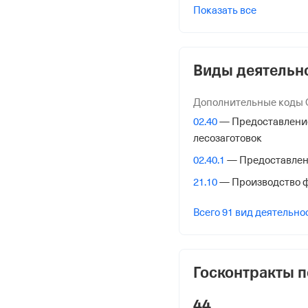
ИНН
Показать все
3666017274
ОГРН
Виды деятельн
1023601552083
от 4 ноября 2002
Дополнительные коды
КПП
02.40
— Предоставление 
366601001
лесозаготовок
02.40.1
— Предоставлени
Регистрация Ф
21.10
— Производство 
Дата регистрации
Всего 91 вид деятельно
17 мая 1994
Налоговая
Госконтракты п
Межрайонная Инспекци
№ 12 по Воронежской о
44