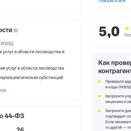
Показать все
5,0
ости
Не
 ОКВЭД
услуг в области лесоводства и
Как прове
е услуг в области лесоводства
контраген
НС
фармацевтических субстанций
Проверьте адр
и коды ОКВЭ
сти
Запросите уч
лицензии и с
Запросите до
о 44-ФЗ
подтвердят п
я Федеральной Налоговой Службы
Если занимать
бл.
то другой — п
26