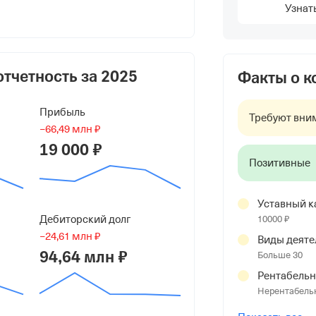
Узнат
сильевич
иколаевич
отчетность за
2025
Факты о 
Прибыль
Требуют вни
−66,49 млн ₽
19 000 ₽
Позитивные
Уставный к
Дебиторский долг
10000 ₽
−24,61 млн ₽
Виды деяте
94,64 млн ₽
Больше 30
Рентабельн
ридриха Энгельса, д 5
Нерентабель