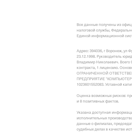
Все данные получены из офи
налоговой службы, Федеральн
Единой информационной сист
Адрес: 394036, г Воронеж, ул 
23.12.1998.
Руководитель юри
Владимир Николаевич.
Всего 
контракта
,
1 лицензию
.
Основ
ОГРАНИЧЕННОЙ ОТВЕТСТВ
ПРЕДПРИЯТИЕ "КОМПЬЮТЕРНЫ
1023601552083.
Уставной капит
Оценка возможных рисков: пр
и 8 позитивных фактов.
Указана доступная информация
исполнительных производства
данные о филиалах, председат
судебных делах в качестве ис