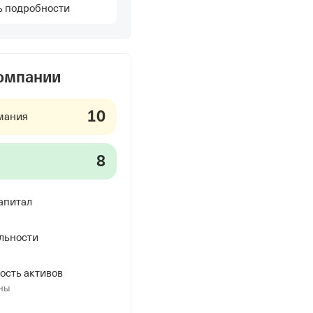
ь подробности
компании
10
мания
8
апитал
льности
ость активов
ны