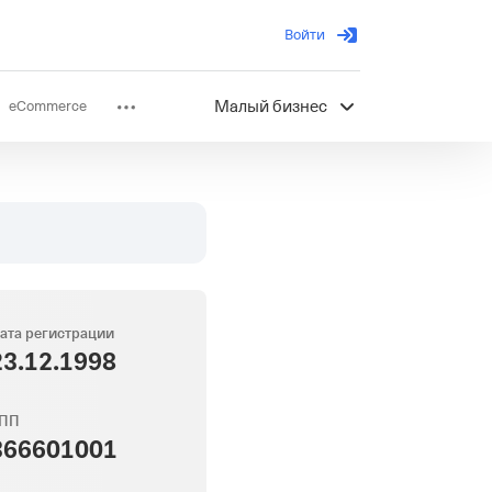
Войти
eCommerce
Малый бизнес
ов
Партнерство
ата регистрации
23.12.1998
ПП
366601001