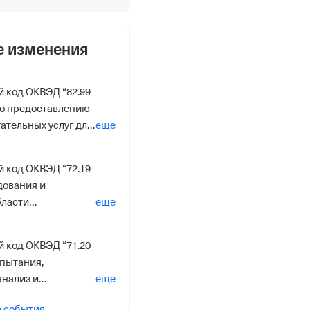
е изменения
 код ОКВЭД “82.99
по предоставлению
ательных услуг для
еще
люченная в другие
14”
 код ОКВЭД “72.19
дования и
бласти
еще
 технических наук
 код ОКВЭД “71.20
пытания,
анализ и
еще
2014”
е события