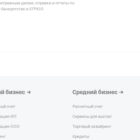
битражным делам, справки и отчеты по
о банкротстве и ЕГРЮЛ.
й бизнес
Средний бизнес
ный счет
Расчетный счет
рация ИП
Сервисы для выплат
рация ООО
Торговый эквайринг
инг
Кредиты