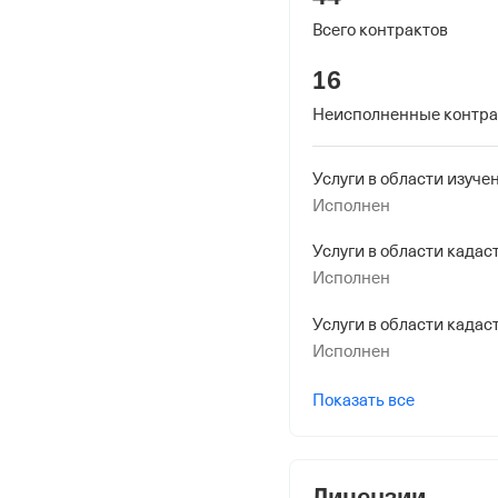
Адрес налоговой
Всего контрактов
394006, Воронеж гор., Ки
16
Неисполненные контр
Внебюджетные
Регистрационный номе
1100773744
Исполнен
Услуги в области кадас
Дата регистрации
Исполнен
1 января 2016
Услуги в области кадас
Наименование террито
Исполнен
Отделение Фонда Пенси
Российской Федерации 
Показать все
Регистрационный ном
1100773744
Лицензии