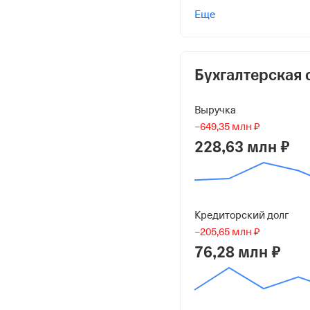
Учредители
Еще
Кастрикин Алексей Ва
5 000 ₽ (50%)
Писаренко Владимир Н
Бухгалтерская 
5 000 ₽ (50%)
Выручка
Форма
−649,35 млн ₽
Средний бизнес
228,63 млн ₽
Дата регистрации
23 декабря 1998
Краткое название
Кредиторский долг
−205,65 млн ₽
ООО НПП "КТ"
76,28 млн ₽
Юридический адрес
394036, г Воронеж, ул Ф