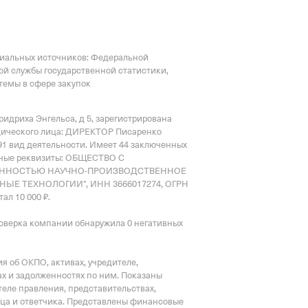
циальных источников: Федеральной
ой службы государственной статистики,
емы в сфере закупок
Фридриха Энгельса, д 5
, зарегистрирована
дического лица: ДИРЕКТОР Писаренко
91 вид деятельности.
Имеет
44 заключенных
ные реквизиты: ОБЩЕСТВО С
ЕННОСТЬЮ НАУЧНО-ПРОИЗВОДСТВЕННОЕ
Е ТЕХНОЛОГИИ", ИНН 3666017274, ОГРН
ал 10 000 ₽.
оверка компании обнаружила 0 негативных
 об ОКПО, активах, учредителе,
х и задолженностях по ним. Показаны
еле правления, представительствах,
тца и ответчика. Представлены финансовые