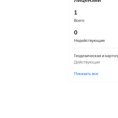
Дата регистрации
1
1 января 2016
Всего
Наименование террито
0
Отделение Фонда Пенси
Российской Федерации 
Недействующие
Действующая
Показать все