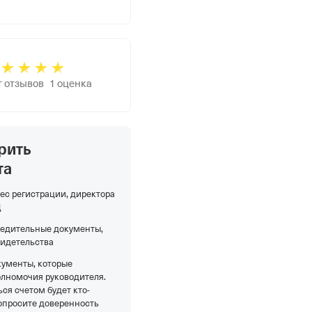
т отзывов
1
оценка
рить
та
ес регистрации, директора
Д
редительные документы,
видетельства
кументы, которые
олномочия руководителя.
ся счетом будет кто-
опросите доверенность