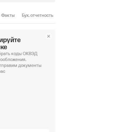
Факты
Бух. отчетность
ируйте
нке
рать коды ОКВЭД
гообложения.
отправим документы
вас