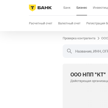
Банк
Бизнес
Инвестиц
Расчетный счет
Валютный счет
Регистрация б
Проверка контрагента
ООО
Бизнес-карта
Продажи
Селлер
Госзакупки
Название, ИНН, ОГ
ООО НПП "КТ"
Действующая организац