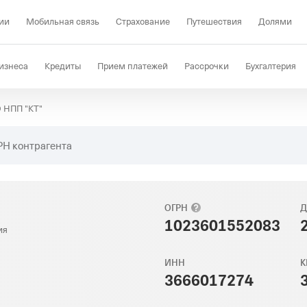
ии
Мобильная связь
Страхование
Путешествия
Долями
изнеса
Кредиты
Прием платежей
Рассрочки
Бухгалтерия
 НПП "КТ"
Депозиты
КЭДО
Отраслевые решения
Проверка контрагент
РН контрагента
ОГРН
Д
1023601552083
ия
ИНН
К
3666017274