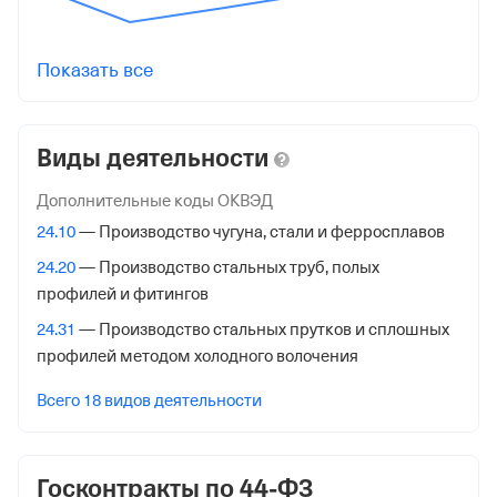
11 января 2021
Налоговая
Показать все
Управление Федеральной Налоговой Службы по
Тульской обл.
Виды деятельности
Адрес налоговой
300041, Тула гор., Красноармейский Пр-Кт, Д 48, Корп 2
Дополнительные коды ОКВЭД
24.10
— Производство чугуна, стали и ферросплавов
Внебюджетные фонды
24.20
— Производство стальных труб, полых
Регистрационный номер в ПФР
профилей и фитингов
1031096272
24.31
— Производство стальных прутков и сплошных
профилей методом холодного волочения
Дата регистрации
1 мая 2006
Всего 18 видов деятельности
Наименование территориального органа
Отделение Фонда Пенсионного и Социального
Госконтракты по 44-ФЗ