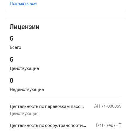
Показать все
Лицензии
6
Всего
6
Действующие
0
Недействующие
АН 71-000359
Деятельность по перевозкам пассажиров и иных лиц автобусами
Действующая
(71) - 7427 - Т
Деятельность по сбору, транспортированию, обработке, утилизации, обезвреживанию, размещению отходов I - IV классов опасности