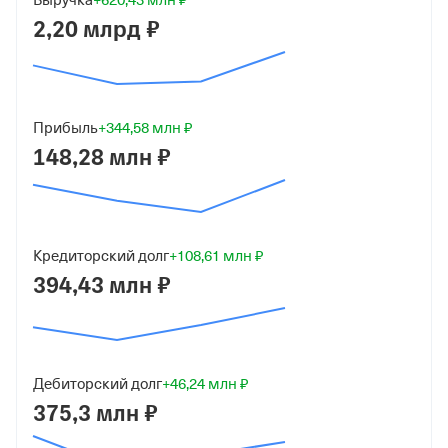
Выручка
+620,43 млн ₽
Краткое название
2,20 млрд ₽
АО "ПОЛЕМА"
Юридический адрес
300016, г Тула, ул Пржевальского, д 3
Прибыль
+344,58 млн ₽
148,28 млн ₽
ИНН
7105008070
ОГРН
1027100684050
Кредиторский долг
+108,61 млн ₽
от 19 августа 2002
394,43 млн ₽
КПП
710501001
Дебиторский долг
+46,24 млн ₽
Регистрация ФНС
375,3 млн ₽
Дата регистрации