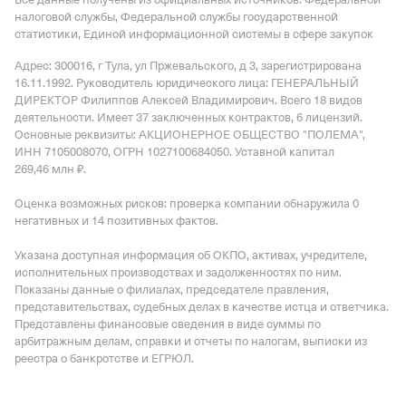
налоговой службы, Федеральной службы государственной
статистики, Единой информационной системы в сфере закупок
Адрес: 300016, г Тула, ул Пржевальского, д 3
, зарегистрирована
16.11.1992.
Руководитель юридического лица: ГЕНЕРАЛЬНЫЙ
ДИРЕКТОР Филиппов Алексей Владимирович.
Всего 18 видов
деятельности.
Имеет
37 заключенных контрактов
,
6 лицензий
.
Основные реквизиты: АКЦИОНЕРНОЕ ОБЩЕСТВО "ПОЛЕМА",
ИНН 7105008070, ОГРН 1027100684050.
Уставной капитал
269,46 млн ₽.
Оценка возможных рисков: проверка компании обнаружила 0
негативных и 14 позитивных фактов.
Указана доступная информация об ОКПО, активах, учредителе,
исполнительных производствах и задолженностях по ним.
Показаны данные о филиалах, председателе правления,
представительствах, судебных делах в качестве истца и ответчика.
Представлены финансовые сведения в виде суммы по
арбитражным делам, справки и отчеты по налогам, выписки из
реестра о банкротстве и ЕГРЮЛ.