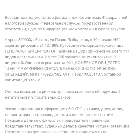
Все данные получены из официальных источников: Федеральной
налоговой службы, Федеральной службы государственной
статистики, Единой информационной системы в сфере закупок
Адрес: 390000, г Рязань, ул Право-Лыбедская, д 40, помещ Н54
,
зарегистрирована 21.12.1998.
Руководитель юридического лица:
ГЕНЕРАЛЬНЫЙ ДИРЕКТОР Газдиев Башир Гириханович.
Всего 117
видов деятельности.
Имеет
765 заключенных контрактов
,
9
лицензий
.
Основные реквизиты: АКЦИОНЕРНОЕ ОБЩЕСТВО
"ЦЕНТР АВАРИЙНО-СПАСАТЕЛЬНЫХ И ЭКОЛОГИЧЕСКИХ
ОПЕРАЦИЙ", ИНН 7709267582, ОГРН 1027700261137.
Уставной
капитал 1,20 млн ₽.
Оценка возможных рисков: проверка компании обнаружила 1
негативный и 9 позитивных фактов.
Указана доступная информация об ОКПО, активах, учредителе,
исполнительных производствах и задолженностях по ним.
Показаны данные о филиалах, председателе правления,
представительствах, судебных делах в качестве истца и ответчика.
Представлены финансовые сведения в виде суммы по