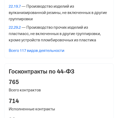
Регистрационный номер в ПФР
22.19.7
— Производство изделий из
1325797445
вулканизированной резины, не включенных в другие
Дата регистрации
группировки
1 июля 2025
22.29.2
— Производство прочих изделий из
пластмасс, не включенных в другие группировки,
Наименование территориального органа
кроме устройств пломбировочных из пластика
Отделение Фонда Пенсионного и Социального
Страхования Российской Федерации по Рязанской
Всего 117 видов деятельности
обл.
Регистрационный номер ФссРФ
Госконтракты по 44-ФЗ
1325797445
765
Дата регистрации
Всего контрактов
1 июля 2025
714
Наименование территориального органа
Исполненные контракты
Отделение Фонда Пенсионного и Социального
Страхования Российской Федерации по Рязанской