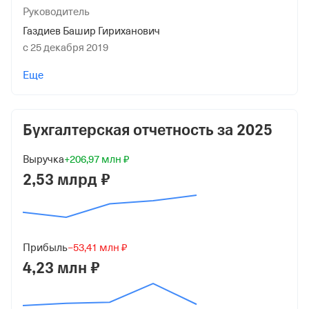
Руководитель
Газдиев Башир Гириханович
с 25 декабря 2019
Дата регистрации
Еще
21 декабря 1998
Краткое название
Бухгалтерская отчетность за
2025
АО "ЦАСЭО"
Юридический адрес
Выручка
+206,97 млн ₽
2,53 млрд ₽
390000, г Рязань, ул Право-Лыбедская, д 40, помещ
Н54
ИНН
7709267582
Прибыль
−53,41 млн ₽
4,23 млн ₽
ОГРН
1027700261137
от 30 сентября 2002