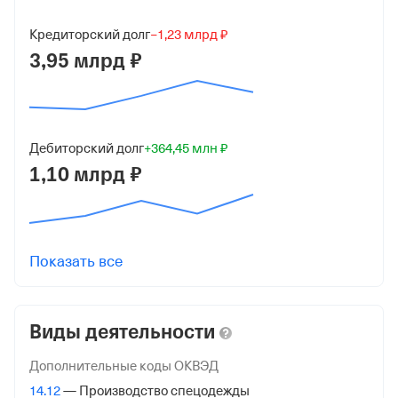
КПП
Кредиторский долг
−1,23 млрд ₽
620001001
3,95 млрд ₽
Регистрация ФНС
Дата регистрации
Дебиторский долг
+364,45 млн ₽
20 июня 2025
1,10 млрд ₽
Налоговая
Управление Федеральной Налоговой Службы по
Рязанской обл.
Показать все
Адрес налоговой
390013,Рязанская Обл, Рязань гор., Завражнова Пр-
Д,9,
Виды деятельности
Внебюджетные фонды
Дополнительные коды ОКВЭД
14.12
— Производство спецодежды