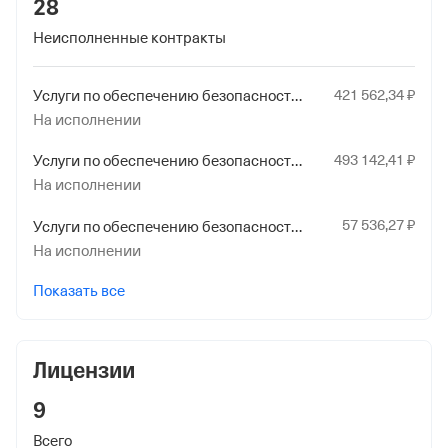
28
обл.
Неисполненные контракты
421
562
,34
₽
Услуги по обеспечению безопасности в чрезвычайных ситуациях прочие
На исполнении
493
142
,41
₽
Услуги по обеспечению безопасности на водных объектах
На исполнении
57
536
,27
₽
Услуги по обеспечению безопасности в чрезвычайных ситуациях прочие
На исполнении
Показать все
Лицензии
9
Всего