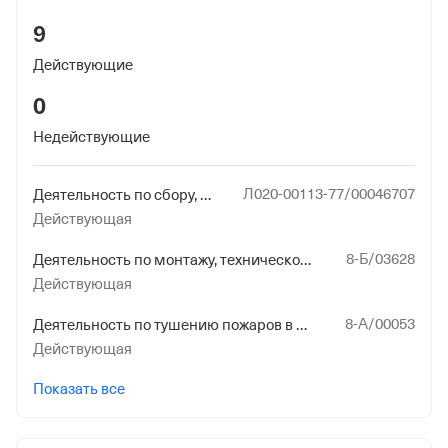
9
Действующие
0
Недействующие
Л020-00113-77/00046707
Деятельность по сбору, транспортированию, обработке, утилизации, обезвреживанию, размещению отходов I - IV классов опасности
Действующая
8-Б/03628
Деятельность по монтажу, техническому обслуживанию и ремонту средств обеспечения пожарной безопасности зданий и сооружений
Действующая
8-А/00053
Деятельность по тушению пожаров в населенных пунктах, на производственных объектах и объектах инфраструктуры
Действующая
Показать все