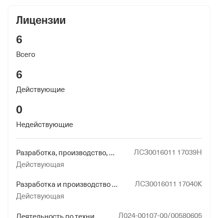
Лицензии
6
Всего
6
Действующие
0
Недействующие
ЛСЗ0016011 17039Н
Разработка, производство, распространение шифровальных (криптографических) средств, информационных систем и телекоммуникационных систем, защищенных с использованием шифровальных (криптографических) средств, выполнение работ, оказание услуг в области шифрования информации, техническое обслуживание шифровальных (криптографических) средств, информационных систем и телекоммуникационных систем, защищенных с использованием шифровальных (криптографических) средств (за исключением случая, если техническое обслуживание шифровальных (криптографических) средств, информационных систем и телекоммуникационных систем, защищенных с использованием шифровальных (криптографических) средств, осуществляется для обеспечения собственных нужд юридического лица или индивидуального предпринимателя)
Действующая
ЛСЗ0016011 17040К
Разработка и производство средств защиты конфиденциальной информации
Действующая
Л024-00107-00/00580605
Деятельность по технической защите конфиденциальной информации