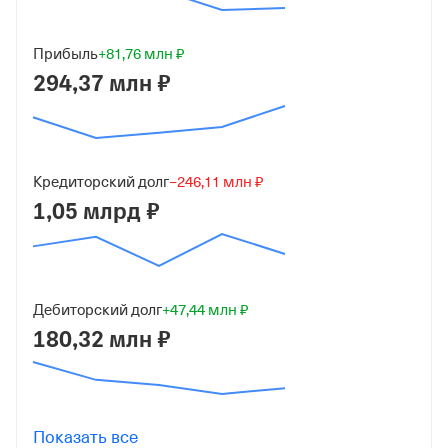
86 000 000 ₽ (86%)
Дата регистрации
Прибыль
+81,76 млн ₽
17 августа 2000
294,37 млн ₽
Краткое название
ООО "ОТР 2000"
Юридический адрес
Кредиторский долг
−246,11 млн ₽
127474, г Москва, Дмитровское шоссе, д 60А
1,05 млрд ₽
ИНН
7718162032
Дебиторский долг
+47,44 млн ₽
ОГРН
180,32 млн ₽
1027700269530
от 2 октября 2002
КПП
771301001
Показать все