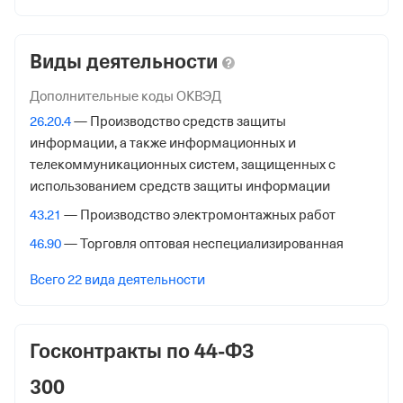
Регистрация ФНС
Виды деятельности
Дата регистрации
22 ноября 2018
Дополнительные коды ОКВЭД
26.20.4
— Производство средств защиты
Налоговая
информации, а также информационных и
Межрайонная Инспекция Федеральной Налоговой
телекоммуникационных систем, защищенных с
Службы № 46 по гор. Москве
использованием средств защиты информации
Адрес налоговой
43.21
— Производство электромонтажных работ
125373, гор. Москва, Походный Проезд, Домовладение
46.90
— Торговля оптовая неспециализированная
3, стр. 2
Всего 22 вида деятельности
Внебюджетные фонды
Регистрационный номер в ПФР
Госконтракты по 44-ФЗ
1102379334
300
Дата регистрации