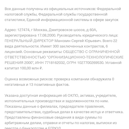
Все данные получены из официальных источников: Федеральной
налоговой службы, Федеральной службы государственной
статистики, Единой информационной системы в сфере закупок
Адрес: 127474, г Москва, Дмитровское шоссе, д 60А
,
зарегистрирована 17.08.2000.
Руководитель юридического лица:
ГЕНЕРАЛЬНЫЙ ДИРЕКТОР Манохин Сергей Юрьевич.
Всего 22
вида деятельности.
Имеет
300 заключенных контрактов
,
6
лицензий
.
Основные реквизиты: ОБЩЕСТВО С ОГРАНИЧЕННОЙ
ОТВЕТСТВЕННОСТЬЮ "ОРГАНИЗАЦИОННО-ТЕХНОЛОГИЧЕСКИЕ
РЕШЕНИЯ 2000", ИНН 7718162032, ОГРН 1027700269530.
Уставной
капитал 100,00 млн ₽.
Оценка возможных рисков: проверка компании обнаружила 0
негативных и 13 позитивных фактов.
Указана доступная информация об ОКПО, активах, учредителе,
исполнительных производствах и задолженностях по ним.
Показаны данные о филиалах, председателе правления,
представительствах, судебных делах в качестве истца и ответчика.
Представлены финансовые сведения в виде суммы по
арбитражным делам, справки и отчеты по налогам, выписки из
реестра о банкротстве и ЕГРЮЛ.