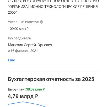
ОБЩЕСТВО С ОГРАНИЧЕННОЙ ОТВЕТСТВЕННОСТЬЮ
"ОРГАНИЗАЦИОННО-ТЕХНОЛОГИЧЕСКИЕ РЕШЕНИЯ
2000"
Уставный
капитал
100,00 млн ₽
Руководитель
Манохин Сергей Юрьевич
с 16 февраля 2021
Учредители
Еще
Рыбаков Дмитрий Михайлович
7 000 000 ₽ (7%)
Бухгалтерская отчетность за
2025
Брызгалов Алексей Алексеевич
7 000 000 ₽ (7%)
Выручка
+138,09 млн ₽
4,79 млрд ₽
ОБЩЕСТВО С ОГРАНИЧЕННОЙ ОТВЕТСТВЕННОСТЬЮ
"КАПИТАЛ ТРЕЙД"