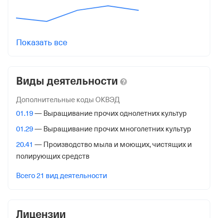
16 декабря 2002
Налоговая
Межрайонная Инспекция Федеральной Налоговой
Показать все
Службы № 46 по гор. Москве
Адрес налоговой
Виды деятельности
125373, гор. Москва, Походный Проезд, Домовладение
3, стр. 2
Дополнительные коды ОКВЭД
01.19
— Выращивание прочих однолетних культур
Внебюджетные фонды
01.29
— Выращивание прочих многолетних культур
Регистрационный номер в ПФР
20.41
— Производство мыла и моющих, чистящих и
1042962678
полирующих средств
Дата регистрации
Всего 21 вид деятельности
16 ноября 1998
Наименование территориального органа
Лицензии