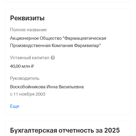
Реквизиты
Полное название
Акционерное Общество "Фармацевтическая
Производственная Компания Фармвилар"
Уставный
капитал
40,00 млн ₽
Руководитель
Воскобойникова Инна Васильевна
с 11 ноября 2003
Форма
Еще
Средний бизнес
Дата регистрации
Бухгалтерская отчетность за
2025
19 октября 1998