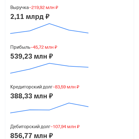
Краткое название
Выручка
−219,92 млн ₽
2,11 млрд ₽
АО "Фпк Фармвилар"
Юридический адрес
117216, г Москва, ул Грина, д 7 стр 9
Прибыль
−45,72 млн ₽
ИНН
539,23 млн ₽
7727162222
ОГРН
1027700533882
от 16 декабря 2002
Кредиторский долг
−83,59 млн ₽
388,33 млн ₽
КПП
772701001
Регистрация ФНС
Дебиторский долг
−107,94 млн ₽
856,77 млн ₽
Дата регистрации