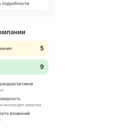
ь подробности
компании
5
мания
9
оходов/активов
ют
квидность
о использует средства
ость вложений
я