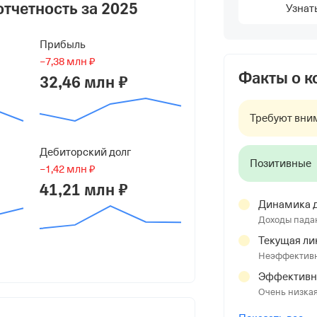
отчетность за
2025
Узнат
Прибыль
СИСТЕМЫ"
−7,38 млн ₽
Факты о 
32,46 млн ₽
г, линия 10-я В.О., д 17 к 2 литера а,
Требуют вни
Дебиторский долг
Позитивные
−1,42 млн ₽
41,21 млн ₽
Динамика д
Доходы пада
Текущая ли
Неэффективн
Эффективн
Очень низка