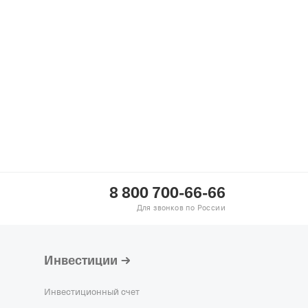
ИКАЛ ГРУПП"
—
рганизация,
10.2016,
ИНН
Н 1167746933188,
КПП
 Xxi"
—
Действующая
гистрация 06.05.2000,
6,
ОГРН 1024200716814,
8 800 700-66-66
Для звонков по России
Инвестиции
Инвестиционный счет