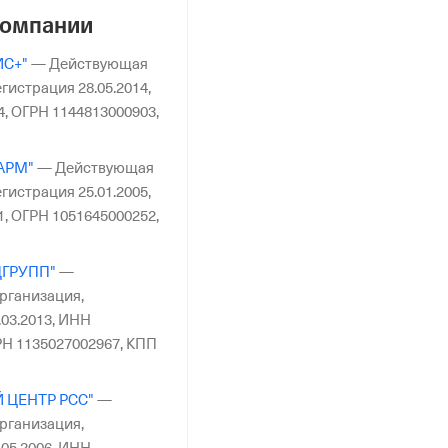
компании
ИС+"
—
Действующая
гистрация 28.05.2014,
4,
ОГРН 1144813000903,
АРМ"
—
Действующая
гистрация 25.01.2005,
1,
ОГРН 1051645000252,
ДГРУПП"
—
рганизация,
03.2013,
ИНН
Н 1135027002967,
КПП
 ЦЕНТР РСС"
—
рганизация,