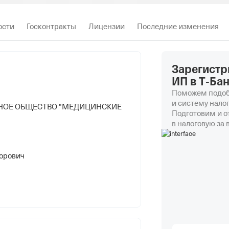
ости
Госконтракты
Лицензии
Последние изменения
Зарегистр
ИП в Т‑Ба
Поможем подоб
и систему нало
НОЕ ОБЩЕСТВО "МЕДИЦИНСКИЕ
Подготовим и 
в налоговую за 
торович