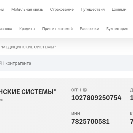
ии
Мобильная связь
Страхование
Путешествия
Долями
изнеса
Кредиты
Прием платежей
Рассрочки
Бухгалтерия
 "МЕДИЦИНСКИЕ СИСТЕМЫ"
Депозиты
КЭДО
Отраслевые решения
Проверка контрагент
РН контрагента
НСКИЕ СИСТЕМЫ"
ОГРН
Д
1027809250754
ия
ИНН
К
7825700581