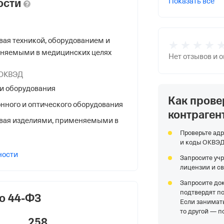
ости
Показать все
НС
вая техникой, оборудованием и
няемыми в медицинских целях
Нет отзывов и 
 ОКВЭД
я Федеральной Налоговой Службы
и оборудования
ргу
Как прове
нного и оптического оборудования
контраген
овая изделиями, применяемыми в
г гор., Канала Грибоедова Наб, Д
Проверьте адр
и коды ОКВЭ
ности
Запросите уч
лицензии и с
 фонды
Запросите до
подтвердят п
о 44-ФЗ
р в ПФР
Если занимать
то другой — п
258