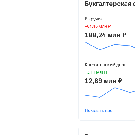
17 сентября 1998
Бухгалтерская 
Краткое название
Выручка
ЗАО "МЕДИЦИНСКИЕ 
−61,45 млн ₽
188,24 млн ₽
Юридический адрес
199178, г Санкт-Петербур
помещ 1Н
Кредиторский долг
ИНН
+3,11 млн ₽
7825700581
12,89 млн ₽
ОГРН
1027809250754
от 23 декабря 2002
Показать все
КПП
780101001