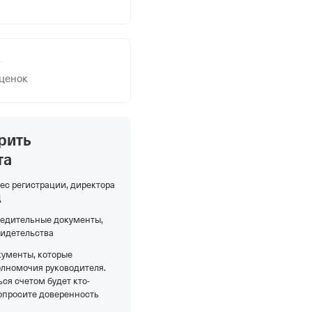
оценок
рить
та
ес регистрации, директора
Д
редительные документы,
видетельства
кументы, которые
олномочия руководителя.
ся счетом будет кто-
опросите доверенность