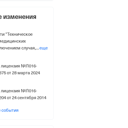
е изменения
ти "Техническое
медицинских
ключением случая,
еще
ое обслуживание
 для обеспечения
я лицензия №Л016-
ужд юридического
75 от 28 марта 2024
идуального
я, а также случая
бслуживания
я лицензия №Л016-
зделий с низкой
04 от 24 сентября 2014
нциального риска
" по лицензии
е события
/01112375 от 28
остановлен