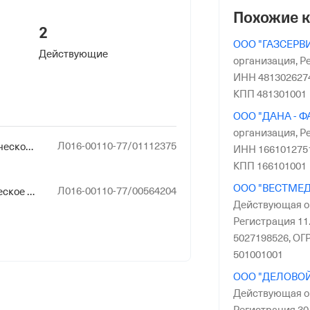
Похожие 
2
ООО "ГАЗСЕРВ
Действующие
организация,
Ре
ИНН 481302627
КПП 481301001
ООО "ДАНА - Ф
организация,
Ре
Л016-00110-77/01112375
Лицензирование технического обслуживания медицинских изделий (за исключением случая, если техническое обслуживание осуществляется для обеспечения собственных нужд юридического лица или индивидуального предпринимателя, а также случая технического обслуживания медицинских изделий с низкой степенью потенциального риска их применения)
ИНН 166101275
КПП 166101001
ООО "ВЕСТМЕ
Л016-00110-77/00564204
Производство и техническое обслуживание (за исключением случая, если техническое обслуживание осуществляется для обеспечения собственных нужд юридического лица или индивидуального предпринимателя) медицинской техники
Действующая о
Регистрация 11.
5027198526,
ОГР
501001001
ООО "ДЕЛОВОЙ
Действующая о