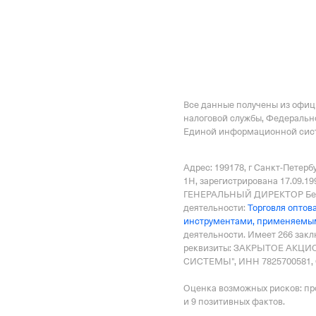
Все данные получены из офи
налоговой службы, Федеральн
Единой информационной сист
Адрес: 199178, г Санкт-Петербу
1Н
, зарегистрирована 17.09.19
ГЕНЕРАЛЬНЫЙ ДИРЕКТОР Беля
деятельности:
Торговля оптов
инструментами, применяемым
деятельности.
Имеет
266 зак
реквизиты: ЗАКРЫТОЕ АК
СИСТЕМЫ", ИНН 7825700581, 
Оценка возможных рисков: пр
и 9 позитивных фактов.