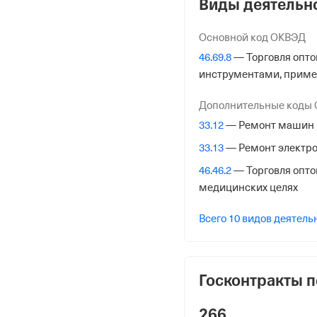
Виды деятельн
Регистрация Ф
Основной код ОКВЭД
Дата регистрации
46.69.8
— Торговля опто
1 марта 2010
инструментами, приме
Налоговая
Дополнительные коды
Межрайонная Инспекци
33.12
— Ремонт машин 
№15 по Санкт-Петербу
33.13
— Ремонт электро
Адрес налоговой
46.46.2
— Торговля опт
190068, Санкт-Петербур
медицинских целях
133литерб,
Всего 10 видов деятель
Внебюджетные
Госконтракты п
Регистрационный номе
1054519960
266