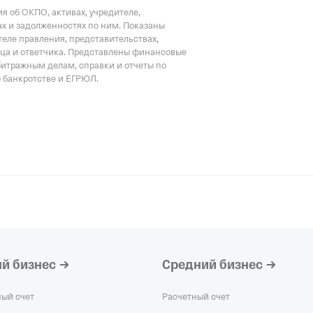
КПП 783901001
 об ОКПО, активах, учредителе,
х и задолженностях по ним. Показаны
ООО "РБВ МЕД
еле правления, представительствах,
Действующая о
тца и ответчика. Представлены финансовые
битражным делам, справки и отчеты по
Регистрация 03.
о банкротстве и ЕГРЮЛ.
7707373507,
ОГР
770201001
ООО "Евростиль
организация,
Ре
ИНН 420500541
КПП 770901001
й бизнес
Средний бизнес
ный счет
Расчетный счет