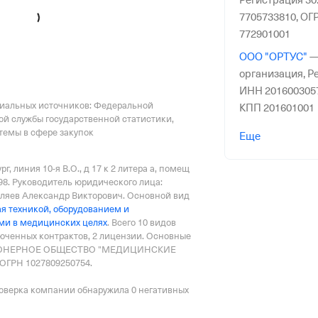
Регистрация 30.
7705733810,
ОГР
772901001
ООО "ОРТУС"
организация,
Ре
ИНН 201600305
циальных источников: Федеральной
КПП 201601001
ой службы государственной статистики,
ООО "КДК "ФИ
емы в сфере закупок
Еще
организация,
Ре
ИНН 773662282
рг, линия 10-я В.О., д 17 к 2 литера а, помещ
КПП 771301001
98.
Руководитель юридического лица:
ев Александр Викторович.
Основной вид
ООО "ИЗИТРАН
ая техникой, оборудованием и
организация,
Ре
и в медицинских целях
.
Всего 10 видов
люченных контрактов
,
2 лицензии
.
Основные
ИНН 773443013
ЦИОНЕРНОЕ ОБЩЕСТВО "МЕДИЦИНСКИЕ
КПП 772401001
ОГРН 1027809250754.
ООО "ЛИНТЕКС
оверка компании обнаружила 0 негативных
организация,
Ре
ИНН 782608368