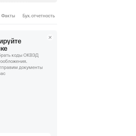
Факты
Бух. отчетность
ируйте
нке
рать коды ОКВЭД
гообложения.
отправим документы
вас