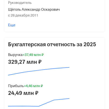
Руководитель
Щёголь Александр Оскарович
с 26 декабря 2011
Учредители
Еще
Щёголь Александр Оскарович
Щёголь Вера Ивановна
Бухгалтерская отчетность за
2025
Дата регистрации
Выручка
+37,49 млн ₽
3 февраля 2003
329,27 млн ₽
Краткое название
ЧОУ "ВЕНДА"
Юридический адрес
Прибыль
+4,46 млн ₽
129075, г Москва, Прудовой проезд, д 9 к 1
24,49 млн ₽
ИНН
7702048454