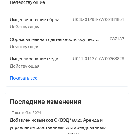
Недействующие
Отделение Фонда Пенсионного и Социального
Страхования Российской Федерации по гор. Москве и
Л035-01298-77/00184851
Лицензирование образовательной деятельности (за исключением указанной деятельности, осуществляемой частными образовательными организациями на территории инновационного центра "Сколково")
Московской обл.
Действующая
037137
Образовательная деятельность, осуществляемая образовательными организациями, организациями, осуществляющими обучение, а также индивидуальными предпринимателями, за исключением индивидуальных предпринимателей, осуществляющих образовательную деятельность непосредственно, лицензирование которой осуществляют органы исполнительной власти субъектов Российской Федерации, осуществляющие переданные полномочия Российской Федерации в сфере образования
Действующая
Л041-01137-77/00368829
Лицензирование медицинской деятельности (за исключением указанной деятельности, осуществляемой медицинскими организациями и другими организациями, входящими в частную систему здравоохранения, на территории инновационного центра "Сколково")
Действующая
Показать все
Последние изменения
17 сентября 2024
Добавлен новый код ОКВЭД “68.20 Аренда и
управление собственным или арендованным