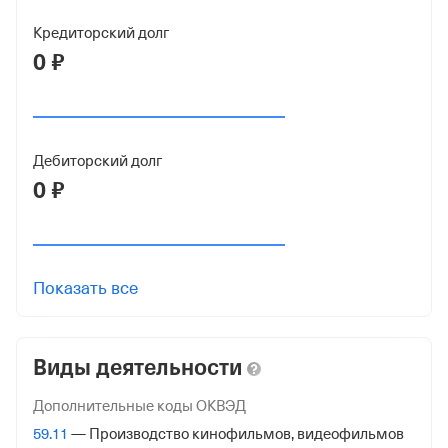
ОГРН
Кредиторский долг
1037739360416
0 ₽
от 3 февраля 2003
КПП
771701001
Дебиторский долг
0 ₽
Регистрация ФНС
Дата регистрации
2 сентября 2013
Показать все
Налоговая
Управление Федеральной Налоговой Службы по гор.
Москве
Виды деятельности
Адрес налоговой
Дополнительные коды ОКВЭД
125284, гор. Москва, Хорошевское Ш., 12а
59.11
— Производство кинофильмов, видеофильмов