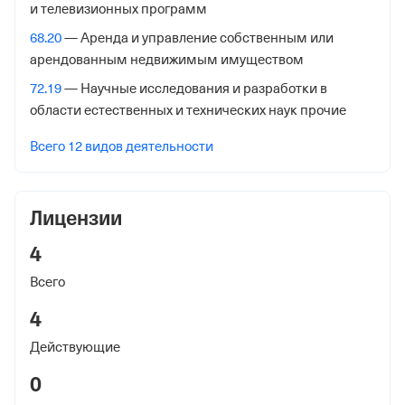
и телевизионных программ
Внебюджетные фонды
68.20
— Аренда и управление собственным или
Регистрационный номер в ПФР
арендованным недвижимым имуществом
1034479020
72.19
— Научные исследования и разработки в
области естественных и технических наук прочие
Дата регистрации
10 сентября 2013
Всего 12 видов деятельности
Наименование территориального органа
Отделение Фонда Пенсионного и Социального
Лицензии
Страхования Российской Федерации по гор. Москве и
Московской обл.
4
Регистрационный номер ФссРФ
Всего
1034479020
4
Дата регистрации
Действующие
3 января 2001
0
Наименование территориального органа