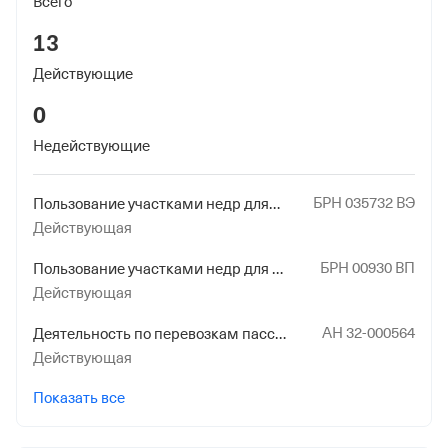
Всего
13
Действующие
0
Недействующие
БРН 035732 ВЭ
Пользование участками недр для целей геологического изучения и добычи подземных вод, используемых для питьевого водоснабжения населения или технологического обеспечения водой объектов промышленности
Действующая
БРН 00930 ВП
Пользование участками недр для целей геологического изучения и добычи подземных вод, используемых для питьевого водоснабжения населения или технологического обеспечения водой объектов промышленности
Действующая
АН 32-000564
Деятельность по перевозкам пассажиров и иных лиц автобусами
Действующая
Показать все