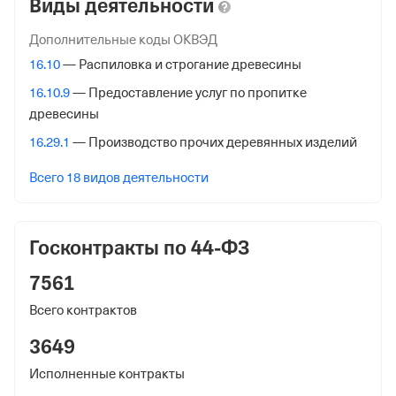
Виды деятельности
Адрес налоговой
241050,Брянская Обл,Г.Брянск, ул. Крахмалева,53
Дополнительные коды ОКВЭД
16.10
— Распиловка и строгание древесины
Внебюджетные фонды
16.10.9
— Предоставление услуг по пропитке
Регистрационный номер в ПФР
древесины
042003030329
16.29.1
— Производство прочих деревянных изделий
Дата регистрации
Всего 18 видов деятельности
10 января 2013
Наименование территориального органа
Госконтракты по 44-ФЗ
Отделение Фонда Пенсионного и Социального
Страхования Российской Федерации по Брянской
7561
обл.
Всего контрактов
Регистрационный номер ФссРФ
3649
1093719399
Исполненные контракты
Дата регистрации