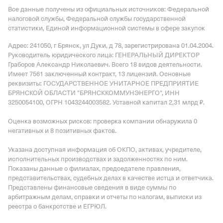
Все данные получены из официальных источников: Федеральной
налоговой службы, Федеральной службы государственной
статистики, Единой информационной системы в сфере закупок
Адрес: 241050, г Брянск, ул Дуки, д 78
, зарегистрирована 01.04.2004.
Руководитель юридического лица: ГЕНЕРАЛЬНЫЙ ДИРЕКТОР
Граборов Александр Николаевич.
Всего 18 видов деятельности.
Имеет
7561 заключенный контракт
,
13 лицензий
.
Основные
реквизиты: ГОСУДАРСТВЕННОЕ УНИТАРНОЕ ПРЕДПРИЯТИЕ
БРЯНСКОЙ ОБЛАСТИ "БРЯНСККОММУНЭНЕРГО", ИНН
3250054100, ОГРН 1043244003582.
Уставной капитал 2,31 млрд ₽.
Оценка возможных рисков: проверка компании обнаружила 0
негативных и 8 позитивных фактов.
Указана доступная информация об ОКПО, активах, учредителе,
исполнительных производствах и задолженностях по ним.
Показаны данные о филиалах, председателе правления,
представительствах, судебных делах в качестве истца и ответчика.
Представлены финансовые сведения в виде суммы по
арбитражным делам, справки и отчеты по налогам, выписки из
реестра о банкротстве и ЕГРЮЛ.