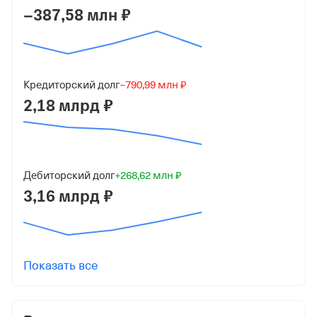
−387,58 млн ₽
ИНН
3250054100
ОГРН
1043244003582
Кредиторский долг
−790,99 млн ₽
от 1 апреля 2004
2,18 млрд ₽
КПП
325701001
Дебиторский долг
+268,62 млн ₽
Регистрация ФНС
3,16 млрд ₽
Дата регистрации
29 мая 2023
Налоговая
Показать все
Управление Федеральной Налоговой Службы по
Брянской обл.