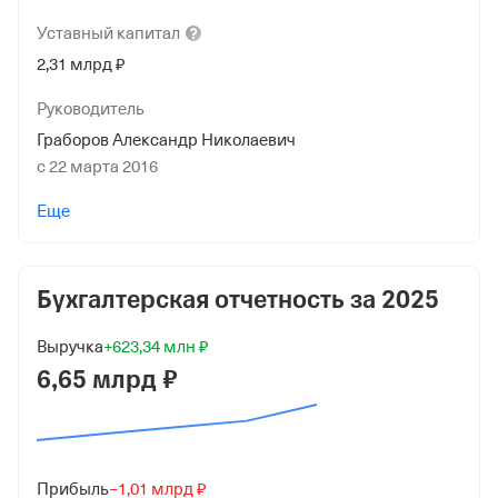
Уставный
капитал
2,31 млрд ₽
Руководитель
Граборов Александр Николаевич
с 22 марта 2016
Учредители
Еще
Брянская Область
2 312 438 314 ₽
Бухгалтерская отчетность за
2025
Дата регистрации
1 апреля 2004
Выручка
+623,34 млн ₽
Краткое название
6,65 млрд ₽
ГУП "БРЯНСККОММУНЭНЕРГО"
Юридический адрес
241050, г Брянск, ул Дуки, д 78
Прибыль
−1,01 млрд ₽