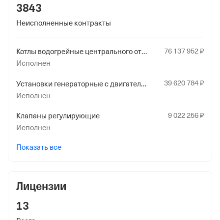
3843
1 июля 2018
Неисполненные контракты
Наименование территориального органа
Отделение Фонда Пенсионного и Социального
76
137
952
₽
Котлы водогрейные центрального отопления для производства горячей воды или пара низкого давления
Страхования Российской Федерации по Брянской
Исполнен
обл.
39
620
784
₽
Установки генераторные с двигателями внутреннего сгорания с воспламенением от сжатия
Исполнен
9
022
256
₽
Клапаны регулирующие
Исполнен
Показать все
Лицензии
13