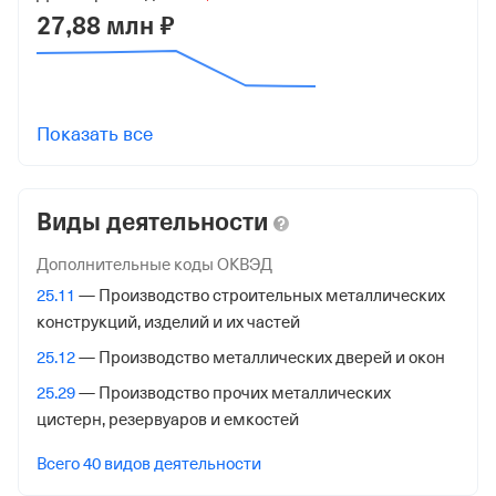
27,88 млн ₽
Регистрация ФНС
Дата регистрации
23 июня 2026
Показать все
Налоговая
Межрайонная Инспекция Федеральной Налоговой
Службы № 46 по гор. Москве
Виды деятельности
Адрес налоговой
Дополнительные коды ОКВЭД
125373, гор. Москва, Походный Проезд, Домовладение
25.11
— Производство строительных металлических
3, стр. 2
конструкций, изделий и их частей
Внебюджетные фонды
25.12
— Производство металлических дверей и окон
25.29
— Производство прочих металлических
Регистрационный номер в ПФР
цистерн, резервуаров и емкостей
1295515702
Всего 40 видов деятельности
Дата регистрации