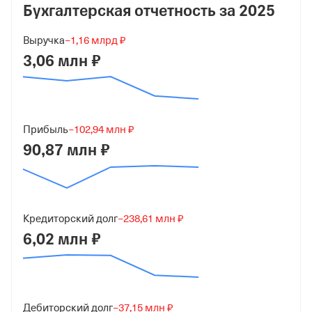
Бухгалтерская отчетность за
2025
Дата регистрации
Выручка
−1,16 млрд ₽
7 июня 2005
3,06 млн ₽
Краткое название
ООО "КВАРЦ ГРУПП"
Юридический адрес
Прибыль
−102,94 млн ₽
119435, г Москва, ул Большая Пироговская, д 27 стр 2
90,87 млн ₽
ИНН
7728549952
ОГРН
Кредиторский долг
−238,61 млн ₽
1057747186342
6,02 млн ₽
от 7 июня 2005
КПП
770401001
Дебиторский долг
−37,15 млн ₽