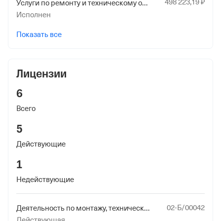
498
223
,19
₽
Услуги по ремонту и техническому обслуживанию прочего оборудования общего назначения, не включенного в другие группировки
Исполнен
Показать все
Лицензии
6
Всего
5
Действующие
1
Недействующие
02-Б/00042
Деятельность по монтажу, техническому обслуживанию и ремонту средств обеспечения пожарной безопасности зданий и сооружений
Действующая