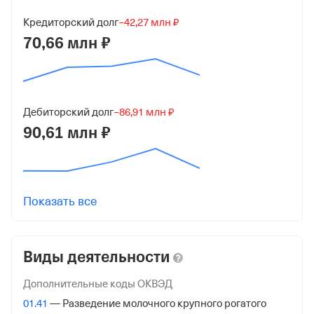
ИНН
Кредиторский долг
−42,27 млн ₽
4703083992
70,66 млн ₽
ОГРН
1064703003265
от 25 января 2006
Дебиторский долг
−86,91 млн ₽
90,61 млн ₽
КПП
470301001
Регистрация ФНС
Показать все
Дата регистрации
20 сентября 2021
Виды деятельности
Налоговая
Межрайонная Инспекция Федеральной Налоговой
Дополнительные коды ОКВЭД
Службы №10 по Ленинградской обл.
01.41
— Разведение молочного крупного рогатого