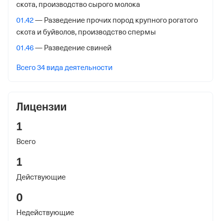
скота, производство сырого молока
Адрес налоговой
01.42
— Разведение прочих пород крупного рогатого
188801, гор. Выборг, ул. Гагарина, 27 А
скота и буйволов, производство спермы
Внебюджетные фонды
01.46
— Разведение свиней
Регистрационный номер в ПФР
Всего 34 вида деятельности
1088270796
Дата регистрации
Лицензии
1 февраля 2006
1
Наименование территориального органа
Всего
Отделение Фонда Пенсионного и Социального
Страхования Российской Федерации по Санкт-
1
Петербургу и Ленинградской обл.
Действующие
Регистрационный номер ФссРФ
0
1088270796
Недействующие