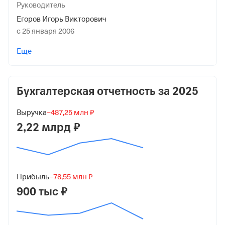
Руководитель
Егоров Игорь Викторович
с 25 января 2006
Учредители
Еще
Егоров Игорь Викторович
100 000 ₽ (100%)
Бухгалтерская отчетность за
2025
Форма
Средний бизнес
Выручка
−487,25 млн ₽
Дата регистрации
2,22 млрд ₽
25 января 2006
Краткое название
ООО "ВСЕВОЛОЖСКИЙ МЯСНОЙ ДВОР"
Прибыль
−78,55 млн ₽
900 тыс ₽
Юридический адрес
188645, Ленинградская обл, г Всеволожск, Колтушское
шоссе, д 293А