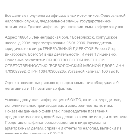
Все данные получены из официальных источников: Федеральной
налоговой службы, Федеральной службы государственной
статистики, Единой информационной системы в сфере закупок
Адрес: 188645, Ленинградская обл, г Всеволожск, Колтушское
шоссе, д 293А
, зарегистрирована 25.01.2006.
Руководитель
юридического лица: ГЕНЕРАЛЬНЫЙ ДИРЕКТОР Егоров Игорь
Викторович.
Всего 34 вида деятельности.
Имеет
1 лицензию
.
Основные реквизиты: ОБЩЕСТВО С ОГРАНИЧЕННОЙ
ОТВЕТСТВЕННОСТЬЮ "ВСЕВОЛОЖСКИЙ МЯСНОЙ ДВОР", ИНН
4703083992, ОГРН 1064703003265.
Уставной капитал 100 тыс ₽.
Оценка возможных рисков: проверка компании обнаружила 0
негативных и 11 позитивных фактов.
Указана доступная информация об ОКПО, активах, учредителе,
исполнительных производствах и задолженностях по ним.
Показаны данные о филиалах, председателе правления,
представительствах, судебных делах в качестве истца и ответчика.
Представлены финансовые сведения в виде суммы по
арбитражным делам, справки и отчеты по налогам, выписки из
реестра о банкротстве и ЕГРЮЛ.