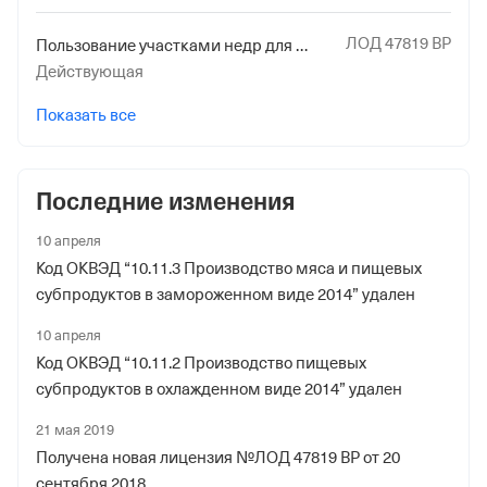
Дата регистрации
1 февраля 2006
ЛОД 47819 ВР
Пользование участками недр для целей геологического изучения и добычи подземных вод, используемых для питьевого водоснабжения населения или технологического обеспечения водой объектов промышленности
Действующая
Наименование территориального органа
Отделение Фонда Пенсионного и Социального
Показать все
Страхования Российской Федерации по Санкт-
Петербургу и Ленинградской обл.
Последние изменения
10 апреля
Код ОКВЭД “10.11.3 Производство мяса и пищевых
субпродуктов в замороженном виде 2014” удален
10 апреля
Код ОКВЭД “10.11.2 Производство пищевых
субпродуктов в охлажденном виде 2014” удален
21 мая 2019
Получена новая лицензия №ЛОД 47819 ВР от 20
сентября 2018