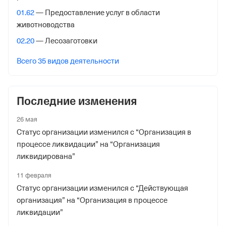
5825000522
01.62
— Предоставление услуг в области
животноводства
ОГРН
02.20
— Лесозаготовки
1065803016927
от 2 мая 2006
Всего 35 видов деятельности
КПП
582501001
Последние изменения
Регистрация ФНС
26 мая
Дата регистрации
Статус организации изменился с “Организация в
процессе ликвидации” на “Организация
30 октября 2023
ликвидирована”
Налоговая
11 февраля
Управление Федеральной Налоговой Службы по
Статус организации изменился с “Действующая
Пензенской обл.
организация” на “Организация в процессе
ликвидации”
Адрес налоговой