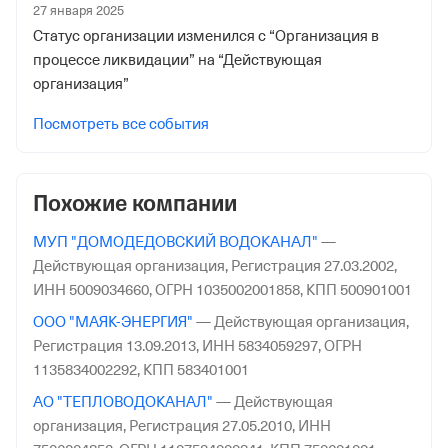
440008, Пензенская обл. , гор. Пенза, ул.
27 января 2025
Коммунистическая, д. 32
Статус организации изменился с “Организация в
процессе ликвидации” на “Действующая
Внебюджетные фонды
организация”
Регистрационный номер в ПФР
Посмотреть все события
1085215216
Дата регистрации
Похожие компании
5 мая 2006
МУП "ДОМОДЕДОВСКИЙ ВОДОКАНАЛ"
—
Наименование территориального органа
Действующая организация,
Регистрация 27.03.2002,
Отделение Фонда Пенсионного и Социального
ИНН 5009034660,
ОГРН 1035002001858,
КПП 500901001
Страхования Российской Федерации по Пензенской
ООО "МАЯК-ЭНЕРГИЯ"
—
Действующая организация,
обл.
Регистрация 13.09.2013,
ИНН 5834059297,
ОГРН
Регистрационный номер ФссРФ
1135834002292,
КПП 583401001
1085215216
АО "ТЕПЛОВОДОКАНАЛ"
—
Действующая
организация,
Регистрация 27.05.2010,
ИНН
Дата регистрации