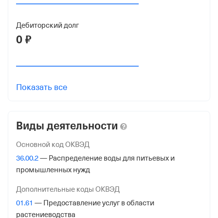
Пензенской Области
1 000 ₽
Дебиторский долг
КОМИТЕТ МЕСТНОГО САМОУПРАВЛЕНИЯ
0 ₽
СЕЛЬСКОГО ПОСЕЛЕНИЯ ИСИКЕЕВСКИЙ СЕЛЬСОВЕТ
МУНИЦИПАЛЬНОГО РАЙОНА НЕВЕРКИНСКИЙ
РАЙОН ПЕНЗЕНСКОЙ ОБЛАСТИ
1 000 ₽
Показать все
Дата регистрации
2 мая 2006
Виды деятельности
Краткое название
Основной код ОКВЭД
МЕЖМУНИЦИПАЛЬНОЕ ООО "КОММУНСЕРВИС"
36.00.2
— Распределение воды для питьевых и
Юридический адрес
промышленных нужд
442499, Пензенская обл, Неверкинский р-н, село
Дополнительные коды ОКВЭД
Октябрьское, Хантемировский пер, д 1А
01.61
— Предоставление услуг в области
ИНН
растениеводства