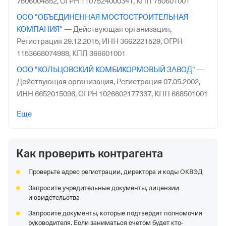
7506004852,
ОГРН 1107524000341,
КПП 750601001
5 мая 2006
ООО "ОБЪЕДИНЕННАЯ МОСТОСТРОИТЕЛЬНАЯ
Наименование территориального органа
КОМПАНИЯ"
—
Действующая организация,
Отделение Фонда Пенсионного и Социального
Регистрация 29.12.2015,
ИНН 3662221529,
ОГРН
Страхования Российской Федерации по Пензенской
1153668074988,
КПП 366601001
обл.
ООО "КОЛЬЦОВСКИЙ КОМБИКОРМОВЫЙ ЗАВОД"
—
Действующая организация,
Регистрация 07.05.2002,
ИНН 6652015096,
ОГРН 1026602177337,
КПП 668501001
АО "ДВЭУК-ГЕНЕРАЦИЯСЕТИ"
—
Действующая
Еще
организация,
Регистрация 26.07.2019,
ИНН
2540252341,
ОГРН 1192536024064,
КПП 254001001
Как проверить контрагента
АО "ВОЛОКОЛАМСКОЕ ПТП РЖКХ"
—
Действующая
организация,
Регистрация 31.12.2008,
ИНН
Проверьте адрес регистрации, директора и коды ОКВЭД
5004021787,
ОГРН 1085004001708,
КПП 500401001
Запросите учредительные документы, лицензии
ООО "ПО "КМЗ"
—
Действующая организация,
и свидетельства
Регистрация 02.03.2015,
ИНН 1838016924,
ОГРН
Запросите документы, которые подтвердят полномочия
1151838000467,
КПП 183801001
руководителя. Если заниматься счетом будет кто-