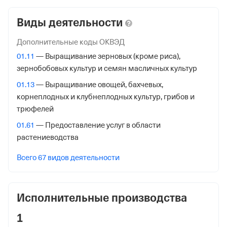
Налоговая
Виды деятельности
Межрайонная Инспекция Федеральной Налоговой
Службы № 39 по Республике Башкортостан
Дополнительные коды ОКВЭД
01.11
— Выращивание зерновых (кроме риса),
Адрес налоговой
зернобобовых культур и семян масличных культур
450076, Республика Башкортостан, гор. Уфа, Ул
01.13
— Выращивание овощей, бахчевых,
Красина, д. 52
корнеплодных и клубнеплодных культур, грибов и
Внебюджетные фонды
трюфелей
01.61
— Предоставление услуг в области
Регистрационный номер в ПФР
растениеводства
1058447911
Всего 67 видов деятельности
Дата регистрации
2 июля 2012
Исполнительные производства
Наименование территориального органа
Отделение Фонда Пенсионного и Социального
1
Страхования Российской Федерации по Республике