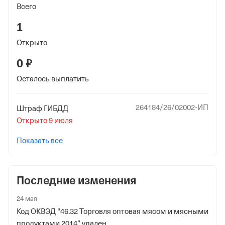
Всего
Башкортостан
1
Регистрационный номер ФссРФ
Открыто
1058447911
0 ₽
Дата регистрации
2 июля 2012
Осталось выплатить
Наименование территориального органа
264184/26/02002-ИП
Штраф ГИБДД
Отделение Фонда Пенсионного и Социального
Открыто 9 июля
Страхования Российской Федерации по Республике
Башкортостан
Показать все
Последние изменения
24 мая
Код ОКВЭД “46.32 Торговля оптовая мясом и мясными
продуктами 2014” удален