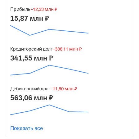
ООО "ДЕЛЬФИН"
Прибыль
−12,33 млн ₽
15,87 млн ₽
Юридический адрес
450039, г Уфа, ул Сельская Богородская, д 51
ИНН
0277089143
Кредиторский долг
−388,11 млн ₽
341,55 млн ₽
ОГРН
1070277009714
от 19 декабря 2007
Дебиторский долг
−11,80 млн ₽
КПП
563,06 млн ₽
027301001
Регистрация ФНС
Дата регистрации
Показать все
16 марта 2026