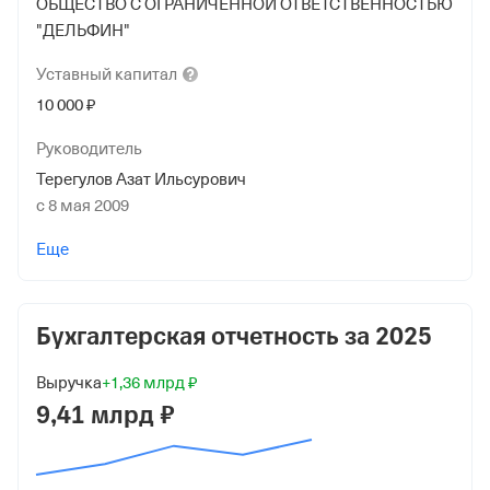
ОБЩЕСТВО С ОГРАНИЧЕННОЙ ОТВЕТСТВЕННОСТЬЮ
"ДЕЛЬФИН"
Уставный
капитал
10 000 ₽
Руководитель
Терегулов Азат Ильсурович
с 8 мая 2009
Учредители
Еще
Терегулов Азат Ильсурович
10 000 ₽ (100%)
Бухгалтерская отчетность за
2025
Форма
Малый бизнес
Выручка
+1,36 млрд ₽
Дата регистрации
9,41 млрд ₽
19 декабря 2007
Краткое название