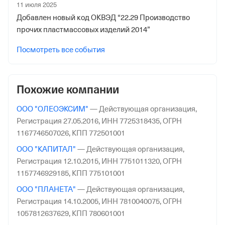
11 июля 2025
6 апреля 2007
Добавлен новый код ОКВЭД “22.29 Производство
Наименование территориального органа
прочих пластмассовых изделий 2014”
Отделение Фонда Пенсионного и Социального
Посмотреть все события
Страхования Российской Федерации по Алтайскому
краю
Похожие компании
ООО "ОЛЕОЭКСИМ"
—
Действующая организация,
Регистрация 27.05.2016,
ИНН 7725318435,
ОГРН
1167746507026,
КПП 772501001
ООО "КАПИТАЛ"
—
Действующая организация,
Регистрация 12.10.2015,
ИНН 7751011320,
ОГРН
1157746929185,
КПП 775101001
ООО "ПЛАНЕТА"
—
Действующая организация,
Регистрация 14.10.2005,
ИНН 7810040075,
ОГРН
1057812637629,
КПП 780601001