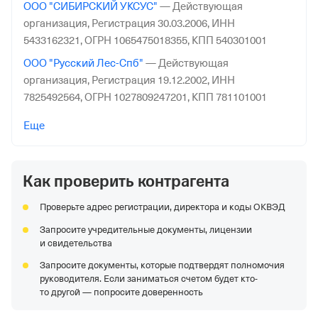
ООО "СИБИРСКИЙ УКСУС"
—
Действующая
организация,
Регистрация 30.03.2006,
ИНН
5433162321,
ОГРН 1065475018355,
КПП 540301001
ООО "Русский Лес-Спб"
—
Действующая
организация,
Регистрация 19.12.2002,
ИНН
7825492564,
ОГРН 1027809247201,
КПП 781101001
ООО "ЮТА-БУРГ"
—
Действующая организация,
Еще
Регистрация 02.09.2014,
ИНН 6671460656,
ОГРН
1146671021309,
КПП 667901001
Как проверить контрагента
ООО "СФР НОРД"
—
Действующая организация,
Регистрация 21.10.2014,
ИНН 4705065639,
ОГРН
Проверьте адрес регистрации, директора и коды ОКВЭД
1144705002276,
КПП 470501001
Запросите учредительные документы, лицензии
ООО "АКОНТ-КРЫМ"
—
Действующая организация,
и свидетельства
Регистрация 05.03.2014,
ИНН 9102064257,
ОГРН
Запросите документы, которые подтвердят полномочия
1149102171932,
КПП 910201001
руководителя. Если заниматься счетом будет кто-
ООО "КУЛЬТЛАБ-ОПТ"
—
Действующая организация,
то другой — попросите доверенность
Регистрация 19.02.2016,
ИНН 5404029660,
ОГРН