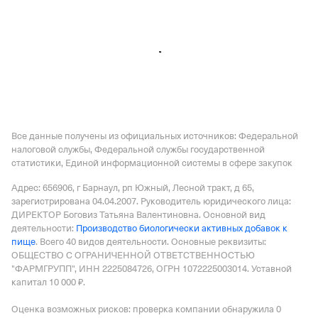
1165476068372,
КПП 540201001
ООО "РАЛА"
—
Действующая организация,
Регистрация 06.07.1992,
ИНН 7734066618,
ОГРН
1037739728421,
КПП 773401001
Все данные получены из официальных источников: Федеральной
налоговой службы, Федеральной службы государственной
статистики, Единой информационной системы в сфере закупок
Адрес: 656906, г Барнаул, рп Южный, Лесной тракт, д 65
,
зарегистрирована 04.04.2007.
Руководитель юридического лица:
ДИРЕКТОР Боговиз Татьяна Валентиновна.
Основной вид
деятельности:
Производство биологически активных добавок к
пище
.
Всего 40 видов деятельности.
Основные реквизиты:
ОБЩЕСТВО С ОГРАНИЧЕННОЙ ОТВЕТСТВЕННОСТЬЮ
"ФАРМГРУПП", ИНН 2225084726, ОГРН 1072225003014.
Уставной
капитал 10 000 ₽.
Оценка возможных рисков: проверка компании обнаружила 0