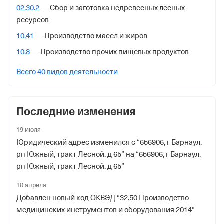
02.30.2
— Сбор и заготовка недревесных лесных
656049, Барнаул гор., Социалистический Пр,47,
ресурсов
Внебюджетные фонды
10.41
— Производство масел и жиров
10.8
— Производство прочих пищевых продуктов
Регистрационный номер в ПФР
1106833526
Всего 40 видов деятельности
Дата регистрации
6 апреля 2007
Последние изменения
Наименование территориального органа
19 июля
Отделение Фонда Пенсионного и Социального
Юридический адрес изменился с “656906, г Барнаул,
Страхования Российской Федерации по Алтайскому
рп Южный, тракт Лесной, д 65” на “656906, г Барнаул,
краю
рп Южный, тракт Лесной, д 65”
Регистрационный номер ФссРФ
10 апреля
1106833526
Добавлен новый код ОКВЭД “32.50 Производство
медицинских инструментов и оборудования 2014”
Дата регистрации