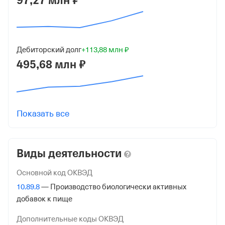
97,27 млн ₽
ИНН
2225084726
ОГРН
Дебиторский долг
+113,88 млн ₽
1072225003014
495,68 млн ₽
от 4 апреля 2007
КПП
222501001
Показать все
Регистрация ФНС
Дата регистрации
Виды деятельности
29 ноября 2021
Основной код ОКВЭД
Налоговая
10.89.8
— Производство биологически активных
Межрайонная Инспекция Федеральной Налоговой
добавок к пище
Службы № 16 по Алтайскому краю
Дополнительные коды ОКВЭД
Адрес налоговой