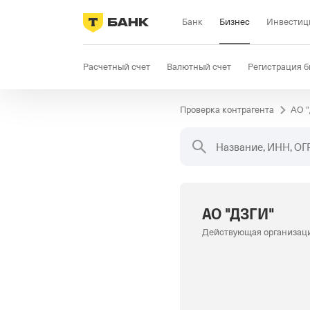
Банк
Бизнес
Инвестиц
Расчетный счет
Валютный счет
Регистрация б
Проверка контрагента
АО 
Бизнес-карта
Продажи
Селлер
Госзакупки
Название, ИНН, ОГ
АО "ДЗГИ"
Действующая организац