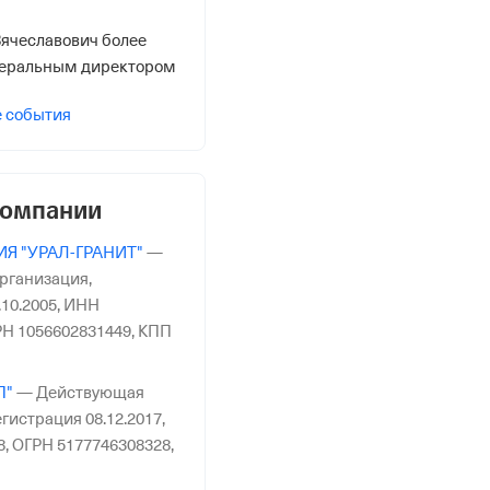
ячеславович более
енеральным директором
е события
компании
Я "УРАЛ-ГРАНИТ"
—
рганизация,
10.2005,
ИНН
Н 1056602831449,
КПП
П"
—
Действующая
гистрация 08.12.2017,
8,
ОГРН 5177746308328,