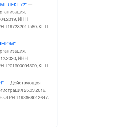
МПЛЕКТ 72"
—
рганизация,
04.2019,
ИНН
Н 1197232011580,
КПП
ЛЕКОМ"
—
рганизация,
12.2020,
ИНН
Н 1201600094300,
КПП
Н"
—
Действующая
гистрация 25.03.2019,
9,
ОГРН 1193668012647,
РОЙ"
—
Действующая
гистрация 10.01.2007,
6,
ОГРН 1075506000074,