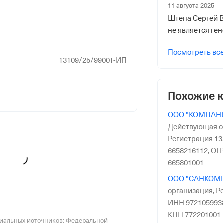
11 августа 2025
2014”
Штепа Сергей В
не является г
Посмотреть вс
13109/25/99001-ИП
Похожие 
ООО "КОМПАНИ
Действующая о
Регистрация 13.
6658216112,
ОГР
665801001
ООО "САНКОМ
организация,
Ре
ИНН 972105993
КПП 772201001
циальных источников: Федеральной