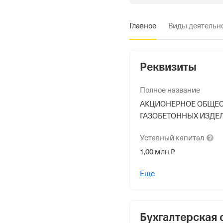
Главное
Виды деятельн
Реквизиты
Полное название
АКЦИОНЕРНОЕ ОБЩЕС
ГАЗОБЕТОННЫХ ИЗДЕ
Уставный
капитал
1,00 млн ₽
Форма
Еще
Средний бизнес
Дата регистрации
4 июля 2007
Бухгалтерская 