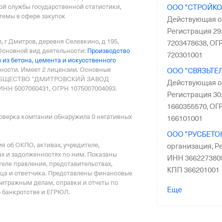
ой службы государственной статистики,
ООО "СТРОЙКО
емы в сфере закупок
Действующая о
Регистрация 29.
, г Дмитров, деревня Селевкино, д 195
,
7203478638,
ОГР
Основной вид деятельности:
Производство
720301001
 из бетона, цемента и искусственного
ьности.
Имеет
2 лицензии
.
Основные
ООО "СВЯЗЬТЕ
ОБЩЕСТВО "ДМИТРОВСКИЙ ЗАВОД
Действующая о
Н 5007060431, ОГРН 1075007004093.
Регистрация 30.
1660355570,
ОГР
оверка компании обнаружила 0 негативных
166101001
ООО "РУСБЕТО
 об ОКПО, активах, учредителе,
организация,
Ре
х и задолженностях по ним. Показаны
ИНН 366227380
еле правления, представительствах,
КПП 366201001
тца и ответчика. Представлены финансовые
битражным делам, справки и отчеты по
ООО "ДОМОСТ
Еще
о банкротстве и ЕГРЮЛ.
организация,
Ре
ИНН 550606936
КПП 550601001