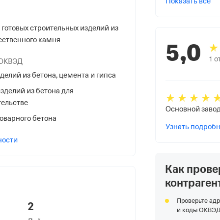
Показать все
готовых строительных изделий из
усственного камня
5,0
1
о
 ОКВЭД
я Федеральной Налоговой Службы
елий из бетона, цемента и гипса
.
зделий из бетона для
тельстве
ая Обл, Электросталь гор.,
оварного бетона
Узнать подроб
ности
 фонды
Как прове
контраген
р в ПФР
Проверьте адр
2
и коды ОКВЭ