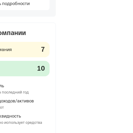
ь подробности
компании
7
мания
10
ль
а последний год
оходов/активов
ют
квидность
о использует средства