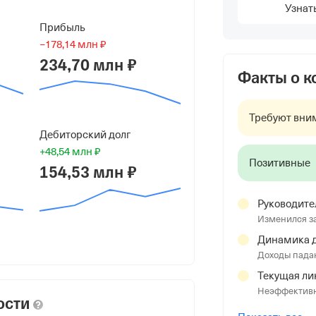
Узнат
Прибыль
−178,14 млн ₽
234,70 млн ₽
Факты о 
, г Дмитров, деревня Селевкино, д
Требуют вни
Дебиторский долг
+48,54 млн ₽
Позитивные
154,53 млн ₽
Руководите
Изменился з
Динамика д
Доходы пада
Текущая ли
Неэффективн
ости
НС