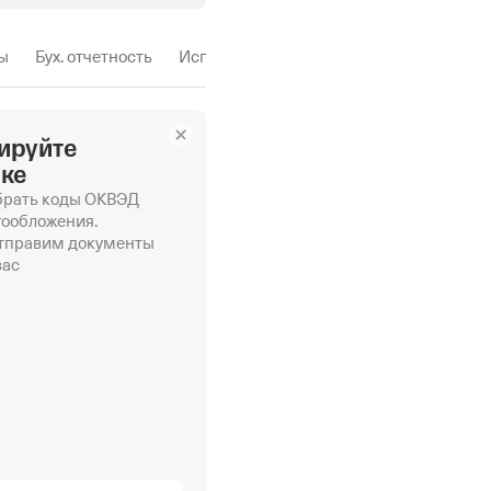
ы
Бух. отчетность
Исп. производства
ируйте
нке
рать коды ОКВЭД
гообложения.
отправим документы
вас