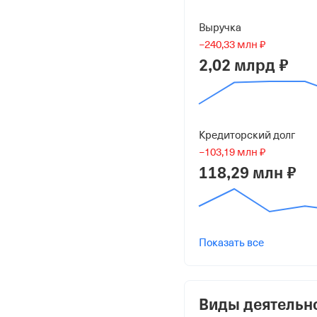
Краткое название
Выручка
АО "ДЗГИ"
−240,33 млн ₽
2,02 млрд ₽
Юридический адрес
141862, Московская обл
195
Кредиторский долг
ИНН
−103,19 млн ₽
5007060431
118,29 млн ₽
ОГРН
1075007004093
от 4 июля 2007
Показать все
КПП
500701001
Виды деятельн
Регистрация Ф