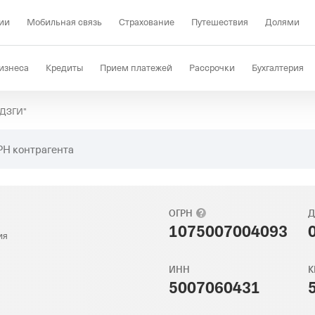
ии
Мобильная связь
Страхование
Путешествия
Долями
изнеса
Кредиты
Прием платежей
Рассрочки
Бухгалтерия
"ДЗГИ"
Депозиты
КЭДО
Отраслевые решения
Проверка контрагент
РН контрагента
ОГРН
Д
1075007004093
ия
ИНН
К
5007060431