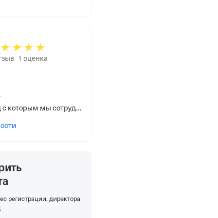
тзыв
1
оценка
Основной завод с которым мы сотрудничаем
ности
рить
та
ес регистрации, директора
Д