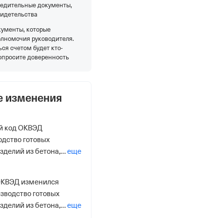
редительные документы,
видетельства
кументы, которые
олномочия руководителя.
ся счетом будет кто-
опросите доверенность
е изменения
й код ОКВЭД
одство готовых
зделий из бетона,
еще
сственного камня
ОКВЭД изменился
изводство готовых
зделий из бетона,
еще
сственного камня