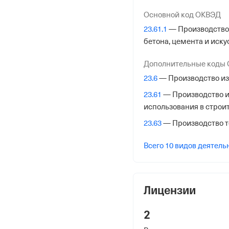
Основной код ОКВЭД
Дата регистрации
23.61.1
— Производство 
4 июля 2007
бетона, цемента и иск
Налоговая
Дополнительные коды
Межрайонная Инспекци
23.6
— Производство изд
№23 по Московской обл
23.61
— Производство и
использования в строи
Адрес налоговой
144000,Россия,Московск
23.63
— Производство т
Советская ул. 26а,
Всего 10 видов деятель
Внебюджетные
Лицензии
Регистрационный номе
1098591330
2
Дата регистрации