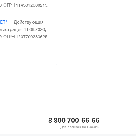
8,
ОГРН 1145012006215,
ЕТ"
—
Действующая
гистрация 11.08.2020,
9,
ОГРН 1207700283625,
ОНМАШ"
—
Организация
рганизации,
06.2004,
ИНН
Н 1047796393116,
КПП
ЙН"
—
Действующая
гистрация 02.06.1997,
7,
ОГРН 1027739314162,
8 800 700-66-66
"
—
Действующая
Для звонков по России
гистрация 10.03.2016,