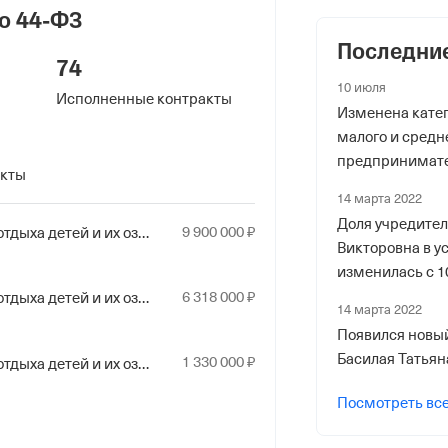
о 44-ФЗ
оходный Проезд, Домовладение 3,
Последни
74
10 июля
Исполненные контракты
 фонды
Изменена катег
малого и средн
р в ПФР
предпринимате
акты
категория: “Ма
14 марта 2022
Доля учредите
9
900
000
₽
Услуга по организации отдыха детей и их оздоровления
Викторовна в у
изменилась с 1
6
318
000
₽
Услуга по организации отдыха детей и их оздоровления
риального органа
14 марта 2022
онного и Социального Страхования
Появился новы
по гор. Москве и Московской обл.
Басилая Татьян
1
330
000
₽
Услуга по организации отдыха детей и их оздоровления
ер ФссРФ
Посмотреть вс