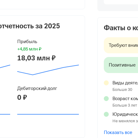
оровна
льевна
отчетность за
2025
Факты о 
Прибыль
Требуют вни
+4,85 млн ₽
18,03 млн ₽
Позитивные
Виды деяте
Дебиторский долг
Больше 30
0 ₽
Возраст ко
Больше 3 лет
Юридическ
ршала Чуйкова, д 9 к 4, офис 109
Не менялся з
Показать все