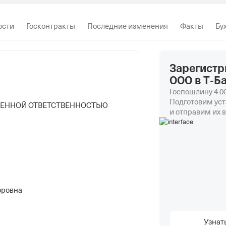
ости
Госконтракты
Последние изменения
Факты
Бу
Зарегистр
ООО в Т‑Б
Госпошлину 4 00
Подготовим уст
ЧЕННОЙ ОТВЕТСТВЕННОСТЬЮ
и отправим их в
оровна
Узнат