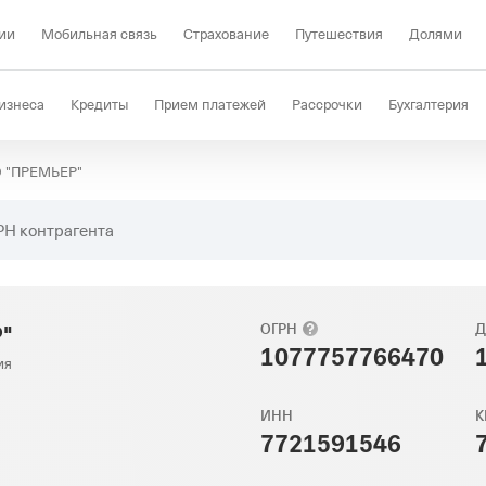
ии
Мобильная связь
Страхование
Путешествия
Долями
изнеса
Кредиты
Прием платежей
Рассрочки
Бухгалтерия
 "ПРЕМЬЕР"
Депозиты
КЭДО
Отраслевые решения
Проверка контрагент
РН контрагента
"
ОГРН
Д
1077757766470
ия
ИНН
К
7721591546