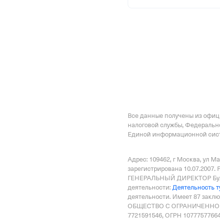
Дата регистрации
5 декабря 2017
Наименование террито
Отделение Фонда Пенси
Российской Федерации 
Все данные получены из офи
налоговой службы, Федеральн
Единой информационной сист
Адрес: 109462, г Москва, ул Ма
зарегистрирована 10.07.2007.
ГЕНЕРАЛЬНЫЙ ДИРЕКТОР Бул
деятельности:
Деятельность т
деятельности.
Имеет
87 закл
ОБЩЕСТВО С ОГРАНИЧЕННО
7721591546, ОГРН 10777577664