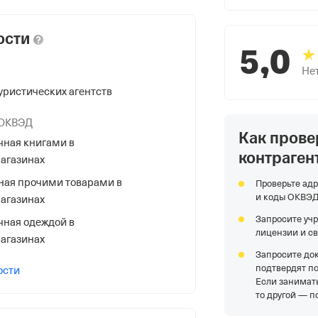
ости
5,0
Не
уристических агентств
 ОКВЭД
Как прове
чная книгами в
контраген
агазинах
НС
ная прочими товарами в
Проверьте адр
и коды ОКВЭ
агазинах
Запросите уч
чная одеждой в
лицензии и с
агазинах
Запросите до
подтвердят п
я Федеральной Налоговой Службы
ости
Если занимать
то другой — п