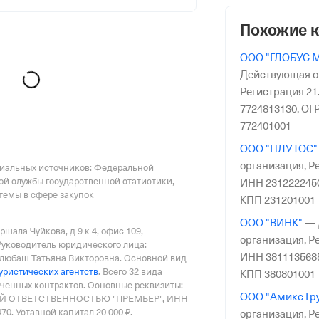
Похожие 
ООО "ГЛОБУС 
риального органа
Действующая о
онного и Социального Страхования
Регистрация 21.
по гор. Москве и Московской обл.
7724813130,
ОГР
772401001
ООО "ПЛУТОС"
организация,
Ре
циальных источников: Федеральной
ой службы государственной статистики,
ИНН 231222245
емы в сфере закупок
КПП 231201001
ООО "ВИНК"
—
ршала Чуйкова, д 9 к 4, офис 109
,
организация,
Ре
Руководитель юридического лица:
ИНН 381113568
юбаш Татьяна Викторовна.
Основной вид
уристических агентств
.
Всего 32 вида
КПП 380801001
юченных контрактов
.
Основные реквизиты:
ООО "Амикс Гр
Й ОТВЕТСТВЕННОСТЬЮ "ПРЕМЬЕР", ИНН
70.
Уставной капитал 20 000 ₽.
организация,
Ре