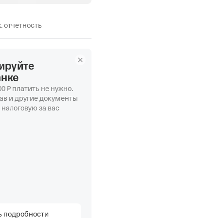
х. отчетность
ируйте
анке
0 ₽ платить не нужно.
ав и другие документы
 налоговую за вас
ь подробности