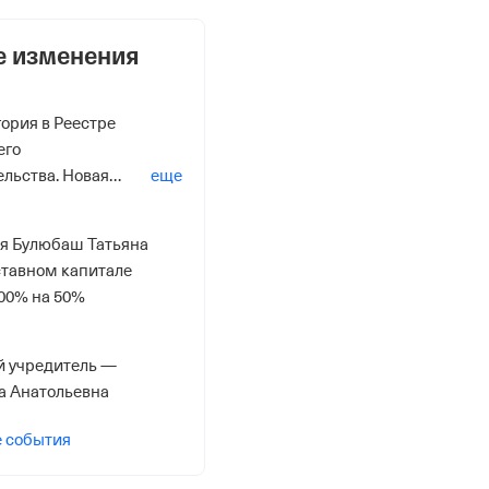
е изменения
ория в Реестре
его
льства. Новая
еще
лый бизнес”
ля Булюбаш Татьяна
ставном капитале
00% на 50%
й учредитель —
а Анатольевна
е события