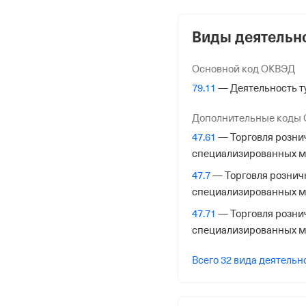
7721591546
Виды деятельн
ОГРН
1077757766470
Основной код ОКВЭД
от 10 июля 2007
79.11
— Деятельность т
КПП
Дополнительные коды
772101001
47.61
— Торговля розни
специализированных м
Регистрация Ф
47.7
— Торговля рознич
Дата регистрации
специализированных м
10 июля 2007
47.71
— Торговля розни
специализированных м
Налоговая
Межрайонная Инспекци
Всего 32 вида деятельн
№ 46 по гор. Москве