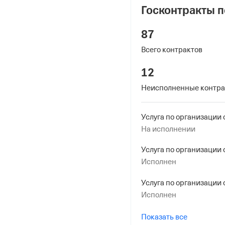
Адрес налоговой
Госконтракты п
125373, гор. Москва, П
стр. 2
87
Всего контрактов
Внебюджетные
12
Регистрационный номе
Неисполненные контр
1026810083
Дата регистрации
11 июля 2007
На исполнении
Наименование террито
Исполнен
Отделение Фонда Пенси
Российской Федерации 
Исполнен
Регистрационный ном
1026810083
Показать все