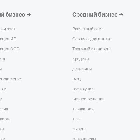
ИНН 771874186
КПП 772201001
й бизнес
Средний бизнес
АО "ИЛЬИНСК
Действующая о
ный счет
Расчетный счет
Регистрация 28.
рация ИП
Сервисы для выплат
7707354060,
ОГР
рация ООО
Торговый эквайринг
502401001
инг
Кредиты
ООО "ТПК "ТЕ
Действующая о
ы
Депозиты
Регистрация 27.
 eCommerce
ВЭД
1215078591,
ОГР
пки
Госзакупки
121501001
и
Бизнес-решения
ерия
T‑Bank Data
карта
T‑ID
ты
Лизинг
чки
Автодилеры