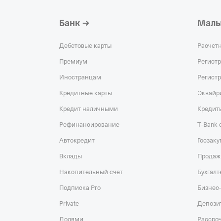
Банк
Малы
Дебетовые карты
Расчет
Премиум
Регист
Иностранцам
Регист
Кредитные карты
Эквайр
Кредит наличными
Кредит
Рефинансирование
T‑Bank
Автокредит
Госзаку
Вклады
Продаж
Накопительный счет
Бухгалт
Подписка Pro
Бизнес-
Private
Депози
Долями
Рассро