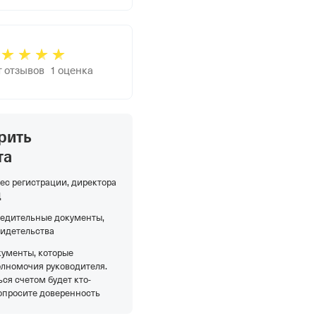
т отзывов
1
оценка
рить
та
ес регистрации, директора
Д
редительные документы,
видетельства
кументы, которые
олномочия руководителя.
ся счетом будет кто-
опросите доверенность