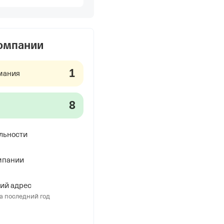
компании
1
мания
8
льности
мпании
ий адрес
а последний год