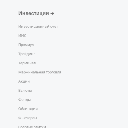
5,
ОГРН 1167746243345,
Инвестиции
АЯ БОЛЬНИЦА"
—
рганизация,
Инвестиционный счет
10.2015,
ИНН
ИИС
Н 1157746997374,
КПП
Премиум
Трейдинг
ХПРОМСНАБ"
—
рганизация,
Терминал
03.2002,
ИНН
Маржинальная торговля
Н 1021200785099,
КПП
Акции
Валюты
Фонды
Облигации
Фьючерсы
Золотые слитки