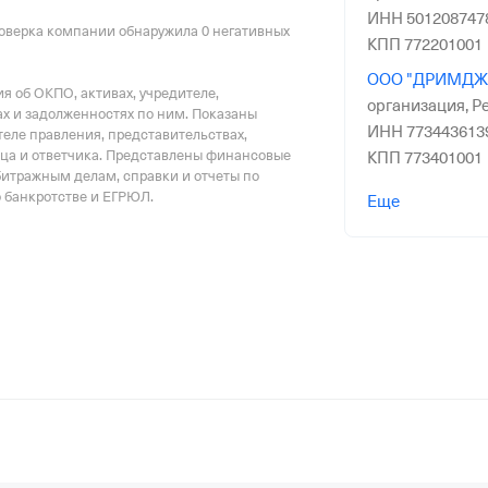
ИНН 501208747
оверка компании обнаружила 0 негативных
КПП 772201001
ООО "ДРИМДЖ
 об ОКПО, активах, учредителе,
организация,
Ре
х и задолженностях по ним. Показаны
ИНН 773443613
еле правления, представительствах,
тца и ответчика. Представлены финансовые
КПП 773401001
битражным делам, справки и отчеты по
ООО ПО "ВАГ
о банкротстве и ЕГРЮЛ.
Еще
в процессе рео
Регистрация 03.
7722516206,
ОГР
463301001
АО АК "РУСЛА
организация,
Ре
ИНН 771314124
КПП 402901001
ООО "ПТК ЭКОР
организация,
Ре