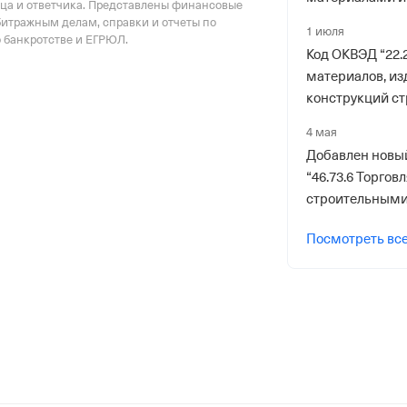
риального органа
тца и ответчика. Представлены финансовые
удален
битражным делам, справки и отчеты по
онного и Социального Страхования
1 июля
о банкротстве и ЕГРЮЛ.
 по Пермскому краю
Код ОКВЭД “22.
материалов, из
конструкций ст
назначения из
4 мая
композитов 201
Добавлен новы
“46.73.6 Торгов
строительными
изделиями 201
Посмотреть вс