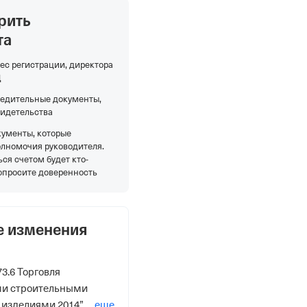
рить
та
ес регистрации, директора
Д
редительные документы,
видетельства
кументы, которые
олномочия руководителя.
ся счетом будет кто-
опросите доверенность
е изменения
3.6 Торговля
ми строительными
 изделиями 2014”
еще