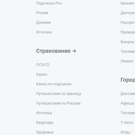
Подписка Pro
Бизнес-
Private
Депози
Долями
Рассро
Ипотека
Проверк
Бонусы 
Страхование
Топливо
Лизинг
ОСАГО
Каско
Горо
Каско по подписке
Путешествия за границу
Достав
Путешествия по России
Афиша
Ипотека
Топлив
Квартира
Т‑Авто
Здоровье
Игры