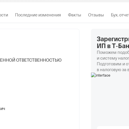
ости
Последние изменения
Факты
Отзывы
Бух. отч
Зарегистр
ИП в Т‑Ба
Поможем подоб
и систему нало
ЧЕННОЙ ОТВЕТСТВЕННОСТЬЮ
Подготовим и 
в налоговую за 
вич