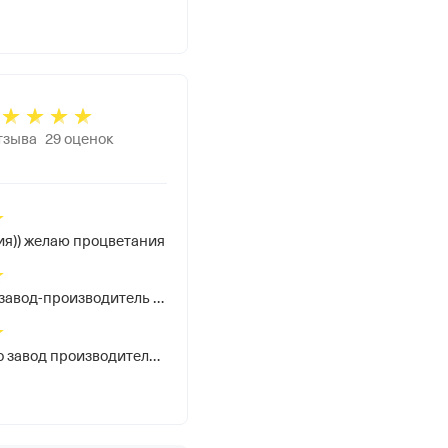
тзыва
29
оценок
я)) желаю процветания
ООО Амега это завод-производитель конструкций ПВХ, алюминия, дверей. Работаю с ними с 2013 года. Надёжный поставщик.
ОО "Амега" - это завод производитель ПВХ и алюминиевых конструкций, входных дверей и комплектующих, надёжный поставщик с огромным ассортиментом, грамотным персоналом, готовым дать любую консультацию и помочь в работе.