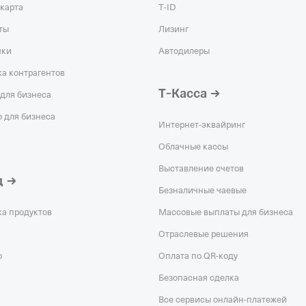
карта
T‑ID
ты
Лизинг
чки
Автодилеры
а контрагентов
Т‑Касса
для бизнеса
 для бизнеса
Интернет-эквайринг
Облачные кассы
Выставление счетов
д
Безналичные чаевые
ка продуктов
Массовые выплаты для бизнеса
Отраслевые решения
о
Оплата по QR‑коду
Безопасная сделка
Все сервисы онлайн-платежей