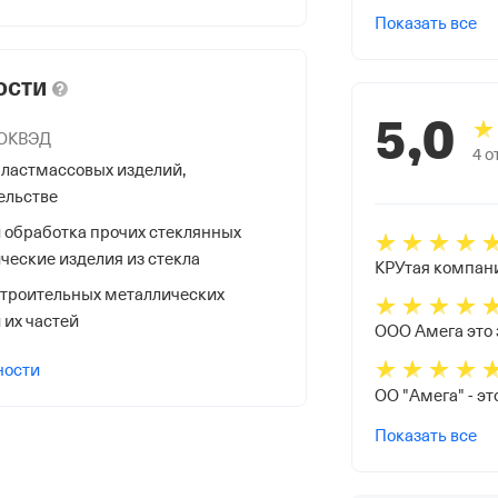
Показать все
ости
5,0
 ОКВЭД
4
о
ластмассовых изделий,
НС
ельстве
 обработка прочих стеклянных
ческие изделия из стекла
КРУтая компани
троительных металлических
 их частей
я Федеральной Налоговой Службы
ности
аю
Показать все
ермь гор., Гагарина Б-Р,44,