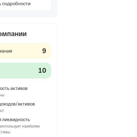
ь подробности
компании
9
мания
10
ость активов
ны
оходов/активов
ют
 ликвидность
использует наиболее
ктивы