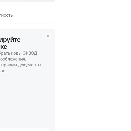
етность
ируйте
нке
рать коды ОКВЭД
гообложения.
отправим документы
вас