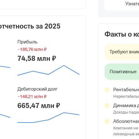
рьевна
Узнат
отчетность за
2025
Факты о 
Прибыль
−185,76 млн ₽
Требуют вни
74,58 млн ₽
Позитивные
Дебиторский долг
Рентабельн
−148,21 млн ₽
Нерентабель
омышленная, д 123А
665,47 млн ₽
Динамика д
Доходы пада
Абсолютная
Компания не 
ликвидные а