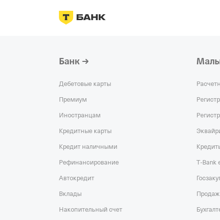
Банк
Малы
Дебетовые карты
Расчет
Премиум
Регист
Иностранцам
Регист
Кредитные карты
Эквайр
Кредит наличными
Кредит
Рефинансирование
T‑Bank
Автокредит
Госзаку
Вклады
Продаж
Накопительный счет
Бухгалт