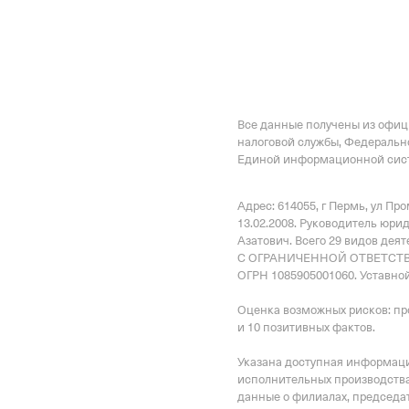
Внебюджетные
Регистрационный номе
1092727856
Все данные получены из офи
Дата регистрации
налоговой службы, Федеральн
19 февраля 2008
Единой информационной сист
Наименование террито
Адрес: 614055, г Пермь, ул П
Отделение Фонда Пенси
13.02.2008.
Руководитель юри
Российской Федерации
Азатович.
Всего 29 видов дея
С ОГРАНИЧЕННОЙ ОТВЕТСТВЕ
ОГРН 1085905001060.
Уставной
Регистрационный ном
1092727856
Оценка возможных рисков: пр
и 10 позитивных фактов.
Дата регистрации
Указана доступная информация
19 февраля 2008
исполнительных производства
данные о филиалах, председат