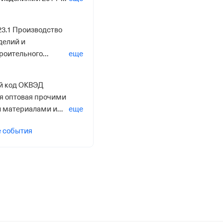
23.1 Производство
делий и
роительного
еще
 полимерных
4” удален
й код ОКВЭД
ля оптовая прочими
 материалами и
еще
4”
е события