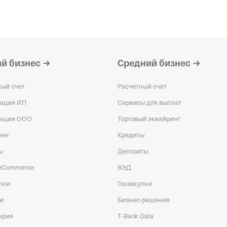
й бизнес
Средний бизнес
ный счет
Расчетный счет
рация ИП
Сервисы для выплат
рация ООО
Торговый эквайринг
инг
Кредиты
ы
Депозиты
 eCommerce
ВЭД
пки
Госзакупки
и
Бизнес-решения
ерия
T‑Bank Data