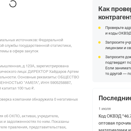
 фонды
Как прове
контраген
р в ПФР
Проверьте адр
и коды ОКВЭ
циальных источников: Федеральной
Запросите уч
ой службы государственной статистики,
лицензии и с
емы в сфере закупок
Запросите до
риального органа
подтвердят п
ромышленная, д 123А
, зарегистрирована
Если занимать
онного и Социального Страхования
дического лица: ДИРЕКТОР Хайдаров Артем
то другой — п
 по Пермскому краю
тельности.
Основные реквизиты: ОБЩЕСТВО
ННОСТЬЮ "АМЕГА", ИНН 5905258887,
 капитал 100 тыс ₽.
ер ФссРФ
Последни
оверка компании обнаружила 0 негативных
1 июля
Код ОКВЭД “46.7
 об ОКПО, активах, учредителе,
х и задолженностях по ним. Показаны
оптовая прочи
еле правления, представительствах,
материалами и