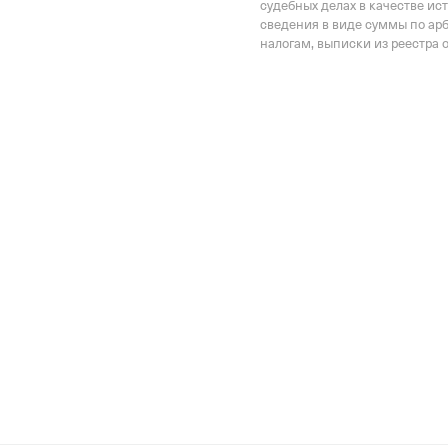
Наименование террито
судебных делах в качестве ис
сведения в виде суммы по ар
Отделение Фонда Пенси
налогам, выписки из реестра 
Российской Федерации