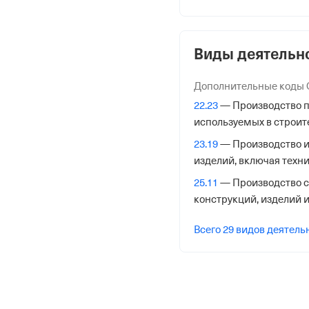
1085905001060
от 13 февраля 2008
Виды деятельн
КПП
590501001
Дополнительные коды
22.23
— Производство п
Регистрация Ф
используемых в строит
23.19
— Производство и
Дата регистрации
изделий, включая техни
19 сентября 2022
25.11
— Производство с
Налоговая
конструкций, изделий и
Межрайонная Инспекци
Всего 29 видов деятель
№ 17 по Пермскому кр
Адрес налоговой
614070,Пермский Край, П