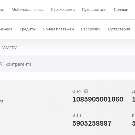
ии
Мобильная связь
Страхование
Путешествия
Долями
изнеса
Кредиты
Прием платежей
Рассрочки
Бухгалтерия
 "АМЕГА"
Депозиты
КЭДО
Отраслевые решения
Проверка контрагент
РН контрагента
ОГРН
Д
1085905001060
ия
ИНН
К
5905258887