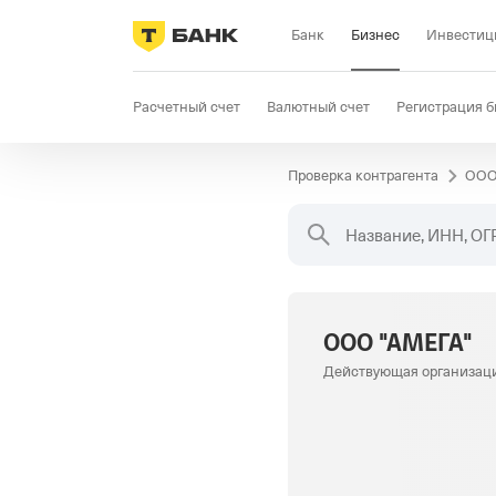
Банк
Бизнес
Инвестиц
Расчетный счет
Валютный счет
Регистрация б
Проверка контрагента
ООО
Бизнес-карта
Продажи
Селлер
Госзакупки
Название, ИНН, ОГ
ООО "АМЕГА"
Действующая организац