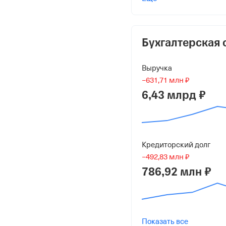
Кривощекова Жанна Ю
100 000 ₽ (100%)
Форма
Бухгалтерская 
Малый бизнес
Выручка
Дата регистрации
−631,71 млн ₽
13 февраля 2008
6,43 млрд ₽
Краткое название
ООО "АМЕГА"
Кредиторский долг
Юридический адрес
−492,83 млн ₽
614055, г Пермь, ул Пр
786,92 млн ₽
ИНН
5905258887
ОГРН
Показать все